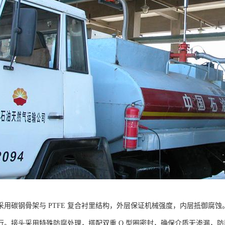
采用碳钢骨架与 PTFE 复合衬里结构，外层保证机械强度，内层抵御腐
行。接头采用特殊防腐处理，搭配双重 O 型圈密封，确保介质无渗漏，