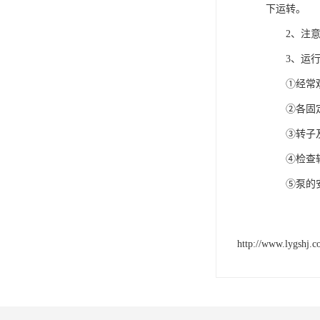
下运转。
2、注意
3、运行
①经常观察
②各固定
③转子及各
④检查轴封
⑤泵的安全
http://www.lygshj.