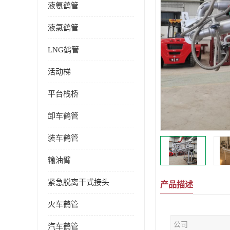
液氨鹤管
液氯鹤管
LNG鹤管
活动梯
平台栈桥
卸车鹤管
装车鹤管
输油臂
紧急脱离干式接头
产品描述
火车鹤管
公司
汽车鹤管