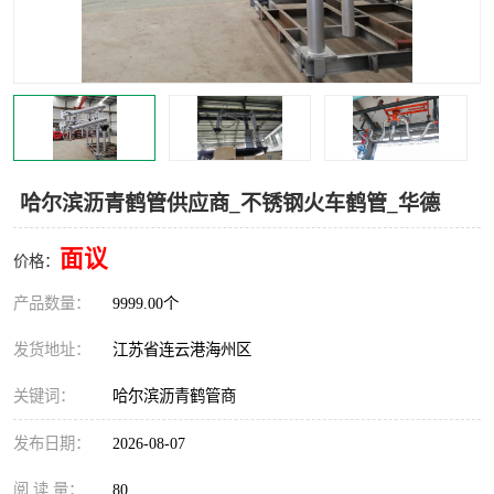
汽车鹤管
顶部鹤管
底部鹤管
低温鹤管
浮动出油装置
鹤管
车臂
拉断阀
哈尔滨沥青鹤管供应商_不锈钢火车鹤管_华德
面议
价格：
产品数量：
9999.00个
发货地址：
江苏省连云港海州区
关键词：
哈尔滨沥青鹤管商
发布日期：
2026-08-07
阅 读 量：
80