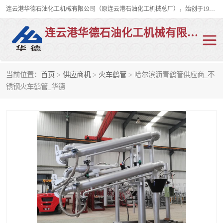
连云港华德石油化工机械有限公司（原连云港石油化工机械总厂），始创于1982年，是从事码头船用流体装卸臂、陆用流体装卸臂（鹤管）、活动梯、钢构平台、定量装车系统等全系列流体装卸设备的设计、制造、销售以及服务的专业供应商。
连云港华德石油化工机械有限公司
当前位置：
首页
>
供应商机
>
火车鹤管
> 哈尔滨沥青鹤管供应商_不
陆用流体装卸臂
液化气鹤管
锈钢火车鹤管_华德
液氨鹤管
液氯鹤管
LNG鹤管
活动梯
平台栈桥
卸车鹤管
装车鹤管
输油臂
紧急脱离干式接头
火车鹤管