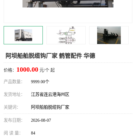
汽车鹤管
顶部鹤管
底部鹤管
低温鹤管
浮动出油装置
鹤管
车臂
拉断阀
阿坝船舶脱缆钩厂家 鹤管配件 华德
1000.00
价格：
元/个 起
产品数量：
9999.00个
发货地址：
江苏省连云港海州区
关键词：
阿坝船舶脱缆钩厂家
发布日期：
2026-08-07
阅 读 量：
84