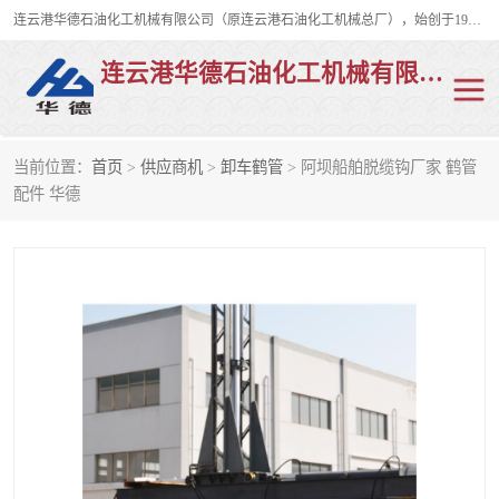
连云港华德石油化工机械有限公司（原连云港石油化工机械总厂），始创于1982年，是从事码头船用流体装卸臂、陆用流体装卸臂（鹤管）、活动梯、钢构平台、定量装车系统等全系列流体装卸设备的设计、制造、销售以及服务的专业供应商。
连云港华德石油化工机械有限公司
当前位置：
首页
>
供应商机
>
卸车鹤管
> 阿坝船舶脱缆钩厂家 鹤管
陆用流体装卸臂
液化气鹤管
配件 华德
液氨鹤管
液氯鹤管
LNG鹤管
活动梯
平台栈桥
卸车鹤管
装车鹤管
输油臂
紧急脱离干式接头
火车鹤管