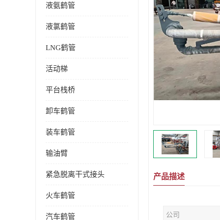
液氨鹤管
液氯鹤管
LNG鹤管
活动梯
平台栈桥
卸车鹤管
装车鹤管
输油臂
紧急脱离干式接头
产品描述
火车鹤管
公司
汽车鹤管