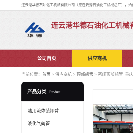
连云港华德石油化工机械
公司首页
供应商机
当前位置：
首页
>
供应商机
>
顶部鹤管
> 密闭顶部鹤管_重
产品分类
Product
陆用流体装卸臂
液化气鹤管