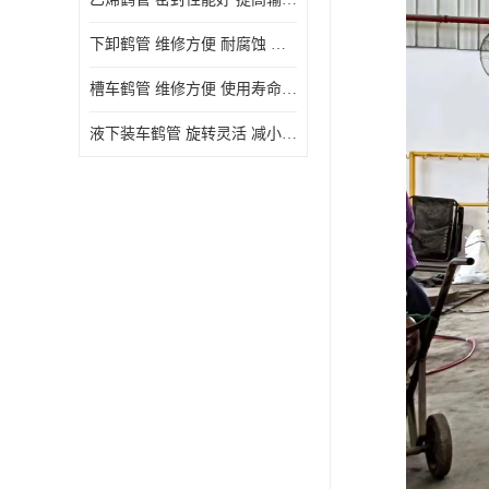
下卸鹤管 维修方便 耐腐蚀 耐高温
槽车鹤管 维修方便 使用寿命较长
液下装车鹤管 旋转灵活 减小压力损失