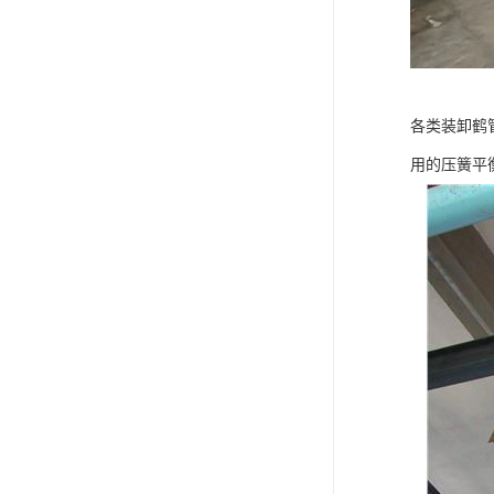
各类装卸鹤
用的压簧平