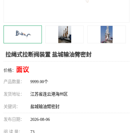
汽车鹤管
顶部鹤管
底部鹤管
低温鹤管
浮动出油装置
鹤管
车臂
拉断阀
拉绳式拉断阀装置 盐城输油臂密封
面议
价格：
产品数量：
9999.00个
发货地址：
江苏省连云港海州区
关键词：
盐城输油臂密封
发布日期：
2026-08-06
阅 读 量：
73