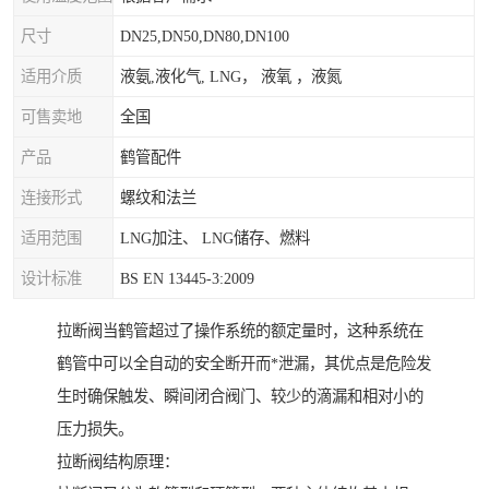
尺寸
DN25,DN50,DN80,DN100
适用介质
液氨,液化气, LNG， 液氧 ，液氮
可售卖地
全国
产品
鹤管配件
连接形式
螺纹和法兰
适用范围
LNG加注、 LNG储存、燃料
设计标准
BS EN 13445-3:2009
拉断阀当鹤管超过了操作系统的额定量时，这种系统在
鹤管中可以全自动的安全断开而*泄漏，其优点是危险发
生时确保触发、瞬间闭合阀门、较少的滴漏和相对小的
压力损失。
拉断阀结构原理：