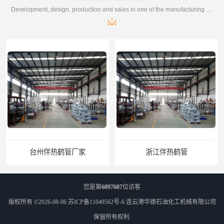
Development, design, production and sales in one of the manufacturing enterprises
厂家
浙江伴热鹤管
您是第
6097607
位访客
版权所有 ©2026-08-06
苏ICP备11049562号-6
连云港华德石油化工机械有限公司
保留所有权利.