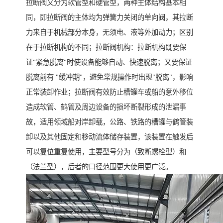
拉断阀又分为软管型和硬管型，两种主体结构基本相
同，即拉断阀的主体均为弹簧力关闭的单向阀，其拉断
力来自于机械部分本身，无须电、液等外加动力；区别
在于拉断机构的不同；拉断阀机构：拉断机构既要保
证"紧急脱离"时使设备能够自动、快速脱离；又要保证
脱离前有 "缓冲期"，避免常规操作时出现"脱离"，影响
正常装卸作业；拉断阀有效防止槽罐车或船的意外移位
造成软管、鹤管及周边设备的损坏断裂形成的泄漏事
故，适用领域船对岸卸载，公路、铁路的槽罐与鹤管装
卸以及其他固定和移动流体储存装置，该装置在触发后
可以复位重复使用，主要型号分为（致断螺栓型）和
（法兰型），后者的口径范围更大使用更广泛。