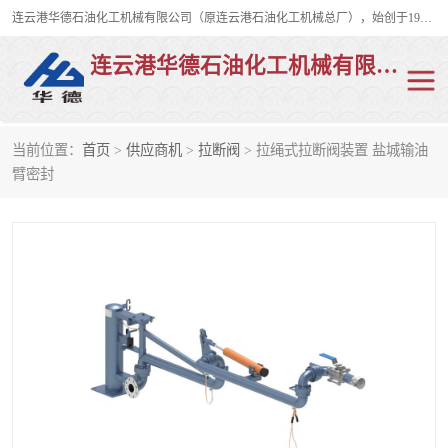
连云港华德石油化工机械有限公司（原连云港石油化工机械总厂），始创于1982年，是从事码头船用流体装卸臂、陆用流体装卸臂（鹤管）、活动梯、钢构平台、定量装车系统等全系列流体装卸设备的设计、制造、销售以及服务的专业供应商。
连云港华德石油化工机械有限公司
当前位置：
首页
>
供应商机
>
拉断阀
> 拉绳式拉断阀装置 盐城输油
陆用流体装卸臂
液化气鹤管
臂密封
液氨鹤管
液氯鹤管
LNG鹤管
活动梯
平台栈桥
卸车鹤管
装车鹤管
输油臂
紧急脱离干式接头
火车鹤管