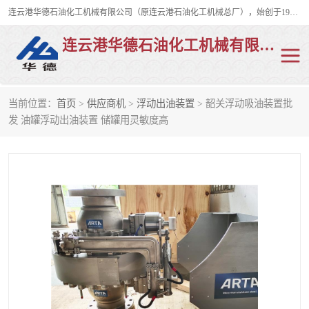
连云港华德石油化工机械有限公司（原连云港石油化工机械总厂），始创于1982年，是从事码头船用流体装卸臂、陆用流体装卸臂（鹤管）、活动梯、钢构平台、定量装车系统等全系列流体装卸设备的设计、制造、销售以及服务的专业供应商。
连云港华德石油化工机械有限公司
当前位置：
首页
>
供应商机
>
浮动出油装置
> 韶关浮动吸油装置批
陆用流体装卸臂
液化气鹤管
发 油罐浮动出油装置 储罐用灵敏度高
液氨鹤管
液氯鹤管
LNG鹤管
活动梯
平台栈桥
卸车鹤管
装车鹤管
输油臂
紧急脱离干式接头
火车鹤管