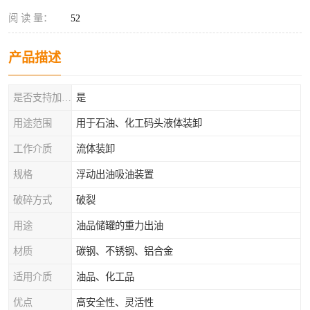
阅 读 量：
52
产品描述
是否支持加工定制
是
用途范围
用于石油、化工码头液体装卸
工作介质
流体装卸
规格
浮动出油吸油装置
破碎方式
破裂
用途
油品储罐的重力出油
材质
碳钢、不锈钢、铝合金
适用介质
油品、化工品
优点
高安全性、灵活性