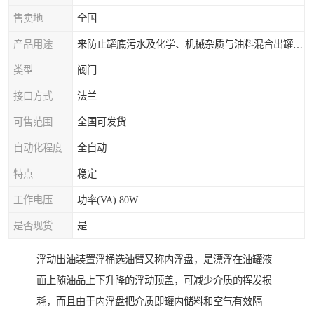
售卖地
全国
产品用途
来防止罐底污水及化学、机械杂质与油料混合出罐，进而保证油罐向外供油的纯净度。
类型
阀门
接口方式
法兰
可售范围
全国可发货
自动化程度
全自动
特点
稳定
工作电压
功率(VA) 80W
是否现货
是
浮动出油装置浮桶选油臂又称内浮盘，是漂浮在油罐液
面上随油品上下升降的浮动顶盖，可减少介质的挥发损
耗，而且由于内浮盘把介质即罐内储料和空气有效隔