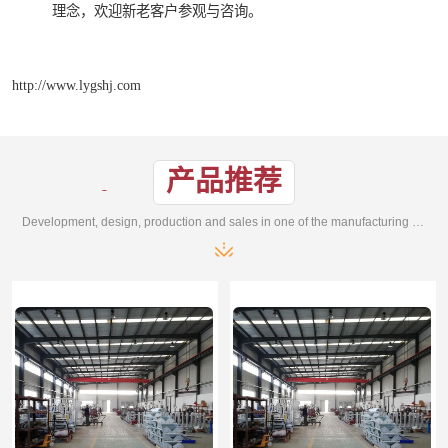
理念，欢迎新老客户参观与咨询。
http://www.lygshj.com
产品推荐
Development, design, production and sales in one of the manufacturing enterprises