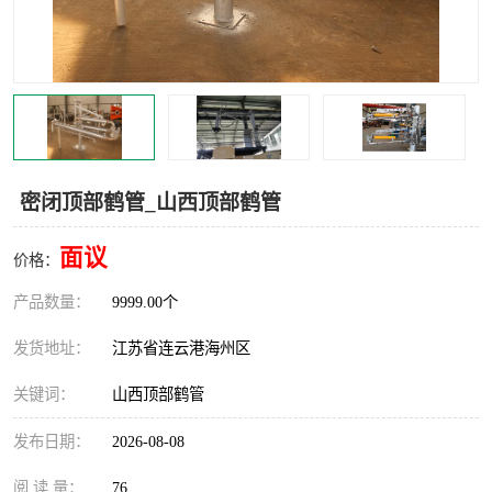
汽车鹤管
顶部鹤管
底部鹤管
低温鹤管
浮动出油装置
鹤管
车臂
拉断阀
密闭顶部鹤管_山西顶部鹤管
面议
价格：
产品数量：
9999.00个
发货地址：
江苏省连云港海州区
关键词：
山西顶部鹤管
发布日期：
2026-08-08
阅 读 量：
76