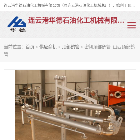
连云港华德石油化工机械有限公司（原连云港石油化工机械总厂），始创于1982年，是从事码头船用流体装卸臂、陆用流体装卸臂（鹤管）、活动梯、钢构平台、定量装车系统等全系列流体装卸设备的设计、制造、销售以及服务的专业供应商。
连云港华德石油化工机械有限公司
当前位置：
首页
>
供应商机
>
顶部鹤管
> 密闭顶部鹤管_山西顶部鹤
陆用流体装卸臂
液化气鹤管
管
液氨鹤管
液氯鹤管
LNG鹤管
活动梯
平台栈桥
卸车鹤管
装车鹤管
输油臂
紧急脱离干式接头
火车鹤管