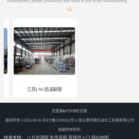
Development, design, production and sales in one of the manufacturing enterprises
江苏LNG低温鹤管
南通LNG鹤管
您是第
6175719
位访客
版权所有 ©2026-08-09
苏ICP备11049562号-6
连云港华德石油化工机械有限公司
保留所有权利.
技术支持：
八方资源网
免责声明
管理员入口
网站地图