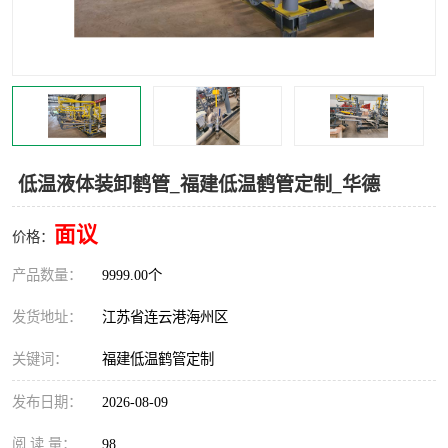
汽车鹤管
顶部鹤管
底部鹤管
低温鹤管
浮动出油装置
鹤管
车臂
拉断阀
低温液体装卸鹤管_福建低温鹤管定制_华德
面议
价格：
产品数量：
9999.00个
发货地址：
江苏省连云港海州区
关键词：
福建低温鹤管定制
发布日期：
2026-08-09
阅 读 量：
98