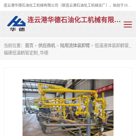
连云港华德石油化工机械有限公司（原连云港石油化工机械总厂），始创于1982年，是从事码头船用流体装卸臂、陆用流体装卸臂（鹤管）、活动梯、钢构平台、定量装车系统等全系列流体装卸设备的设计、制造、销售以及服务的专业供应商。
连云港华德石油化工机械有限公司
当前位置：
首页
>
供应商机
>
陆用流体装卸臂
> 低温液体装卸鹤管_
陆用流体装卸臂
液化气鹤管
福建低温鹤管定制_华德
液氨鹤管
液氯鹤管
LNG鹤管
活动梯
平台栈桥
卸车鹤管
装车鹤管
输油臂
紧急脱离干式接头
火车鹤管