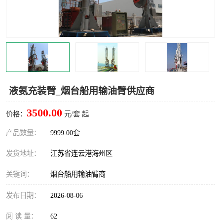
汽车鹤管
顶部鹤管
底部鹤管
低温鹤管
浮动出油装置
鹤管
车臂
拉断阀
液氨充装臂_烟台船用输油臂供应商
3500.00
价格：
元/套 起
产品数量：
9999.00套
发货地址：
江苏省连云港海州区
关键词：
烟台船用输油臂商
发布日期：
2026-08-06
阅 读 量：
62