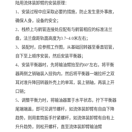
陆用流体装卸臂的安装原理：
1、安装过程中应采取必要的措施，防止发生意外事故，
确保人身，设备的安全；
2、栈桥上与鹤管连接处应配有与鹤管相应的标准法兰
盘，法兰盘距轨面高度为3.7~4.0米左右；
3、装配时，应参照工作图，从基础回转器至垂直铝管，
自下至上顺序安装，然后安装平衡器；
4、安装平衡器时，先将输油臂抬至约60°左右，将平衡
器两侧之销轴装入挂钩内，然后将平衡器一端拉杆之双
耳对准升降回转器外壳上的单耳，装上销轴，再装上开
口销；
5、调整平衡力时，将输油器置于水平状态，拧下平衡器
尾端端盖，即可见调节螺杆，如流体装卸臂有自由下降
趋势，则用套筒扳手拧紧螺杆，如流体装卸臂有自有上
升升趋势，则松开螺杆，直至流体装卸臂输油臂