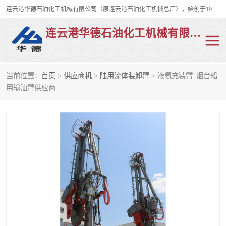
连云港华德石油化工机械有限公司（原连云港石油化工机械总厂），始创于1982年，是从事码头船用流体装卸臂、陆用流体装卸臂（鹤管）、活动梯、钢构平台、定量装车系统等全系列流体装卸设备的设计、制造、销售以及服务的专业供应商。
连云港华德石油化工机械有限公司
当前位置：
首页
>
供应商机
>
陆用流体装卸臂
> 液氨充装臂_烟台船
陆用流体装卸臂
液化气鹤管
用输油臂供应商
液氨鹤管
液氯鹤管
LNG鹤管
活动梯
平台栈桥
卸车鹤管
装车鹤管
输油臂
紧急脱离干式接头
火车鹤管