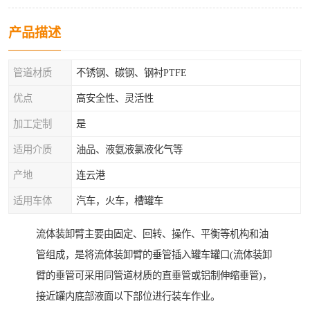
产品描述
管道材质
不锈钢、碳钢、钢衬PTFE
优点
高安全性、灵活性
加工定制
是
适用介质
油品、液氨液氯液化气等
产地
连云港
适用车体
汽车，火车，槽罐车
流体装卸臂主要由固定、回转、操作、平衡等机构和油
管组成，是将流体装卸臂的垂管插入罐车罐口(流体装卸
臂的垂管可采用同管道材质的直垂管或铝制伸缩垂管)，
接近罐内底部液面以下部位进行装车作业。