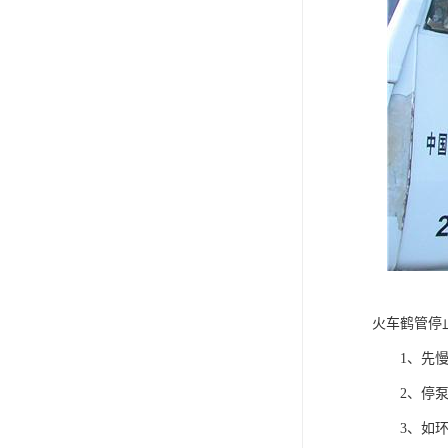
火车鹤管停
1、先慢
2、停泵后
3、如环境