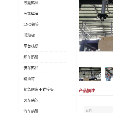
液氨鹤管
液氯鹤管
LNG鹤管
活动梯
平台栈桥
卸车鹤管
装车鹤管
输油臂
紧急脱离干式接头
产品描述
火车鹤管
公司
汽车鹤管