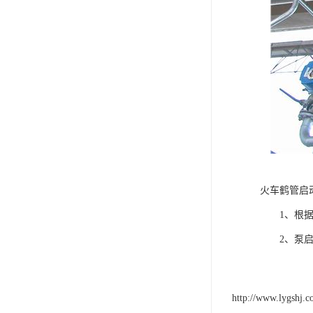
火车鹤管启
1、根据选
2、泵启动
http://www.lygshj.