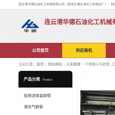
连云港华德石油化工机械
公司首页
供应商机
当前位置：
首页
>
供应商机
>
火车鹤管
> 不锈钢火车鹤管_
产品分类
Product
陆用流体装卸臂
液化气鹤管