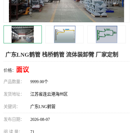
汽车鹤管
顶部鹤管
底部鹤管
低温鹤管
浮动出油装置
鹤管
车臂
拉断阀
广东LNG鹤管 栈桥鹤管 流体装卸臂 厂家定制
面议
价格：
产品数量：
9999.00个
发货地址：
江苏省连云港海州区
关键词：
广东LNG鹤管
发布日期：
2026-08-07
阅 读 量：
71