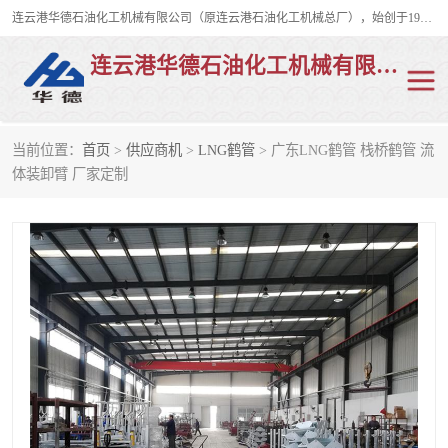
连云港华德石油化工机械有限公司（原连云港石油化工机械总厂），始创于1982年，是从事码头船用流体装卸臂、陆用流体装卸臂（鹤管）、活动梯、钢构平台、定量装车系统等全系列流体装卸设备的设计、制造、销售以及服务的专业供应商。
连云港华德石油化工机械有限公司
当前位置：
首页
>
供应商机
>
LNG鹤管
> 广东LNG鹤管 栈桥鹤管 流
陆用流体装卸臂
液化气鹤管
体装卸臂 厂家定制
液氨鹤管
液氯鹤管
LNG鹤管
活动梯
平台栈桥
卸车鹤管
装车鹤管
输油臂
紧急脱离干式接头
火车鹤管