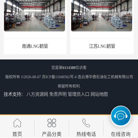
江苏LNG鹤管
太原船用臂厂家
您是第
6114380
位访客
版权所有 ©2026-08-07
苏ICP备11049562号-6
连云港华德石油化工机械有限公司
保留所有权利.
技术支持：
八方资源网
免责声明
管理员入口
网站地图
舟山船用臂厂家
合肥船用臂
首页
产品分类
热线电话
在线咨询