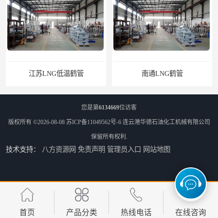
江苏LNG低温鹤管
南通LNG鹤管
您是第
6134669
位访客
版权所有 ©2026-08-08
苏ICP备11049562号-6
连云港华德石油化工机械有限公司
保留所有权利.
技术支持：
八方资源网
免责声明
管理员入口
网站地图
江苏LNG鹤管
太原船用臂厂家
首页
产品分类
热线电话
在线咨询