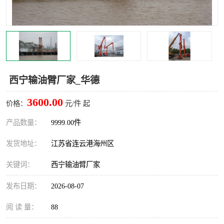
汽车鹤管
顶部鹤管
底部鹤管
低温鹤管
浮动出油装置
鹤管
西宁输油臂厂家_华德
车臂
拉断阀
3600.00
价格：
元/件 起
产品数量：
9999.00件
发货地址：
江苏省连云港海州区
关键词：
西宁输油臂厂家
发布日期：
2026-08-07
阅 读 量：
88