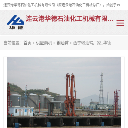
连云港华德石油化工机械有限公司（原连云港石油化工机械总厂），始创于1982年，是从事码头船用流体装卸臂、陆用流体装卸臂（鹤管）、活动梯、钢构平台、定量装车系统等全系列流体装卸设备的设计、制造、销售以及服务的专业供应商。
连云港华德石油化工机械有限公司
当前位置：
首页
>
供应商机
>
输油臂
> 西宁输油臂厂家_华德
陆用流体装卸臂
液化气鹤管
液氨鹤管
液氯鹤管
LNG鹤管
活动梯
平台栈桥
卸车鹤管
装车鹤管
输油臂
紧急脱离干式接头
火车鹤管