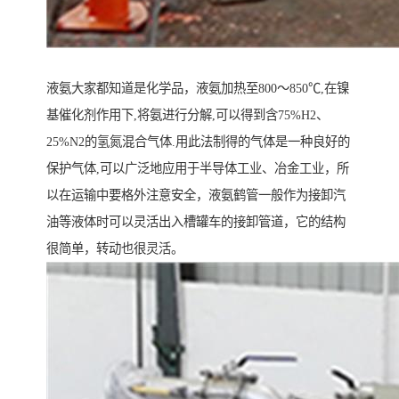
液氨大家都知道是化学品，液氨加热至800～850℃,在镍
基催化剂作用下,将氨进行分解,可以得到含75%H2、
25%N2的氢氮混合气体.用此法制得的气体是一种良好的
保护气体,可以广泛地应用于半导体工业、冶金工业，所
以在运输中要格外注意安全，液氨鹤管一般作为接卸汽
油等液体时可以灵活出入槽罐车的接卸管道，它的结构
很简单，转动也很灵活。