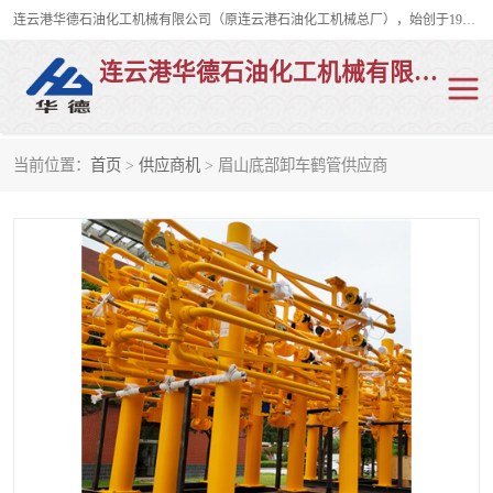
连云港华德石油化工机械有限公司（原连云港石油化工机械总厂），始创于1982年，是从事码头船用流体装卸臂、陆用流体装卸臂（鹤管）、活动梯、钢构平台、定量装车系统等全系列流体装卸设备的设计、制造、销售以及服务的专业供应商。
连云港华德石油化工机械有限公司
当前位置：
首页
>
供应商机
> 眉山底部卸车鹤管供应商
陆用流体装卸臂
液化气鹤管
液氨鹤管
液氯鹤管
LNG鹤管
活动梯
平台栈桥
卸车鹤管
装车鹤管
输油臂
紧急脱离干式接头
火车鹤管