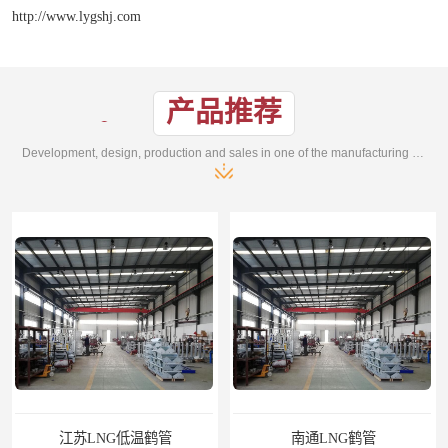
http://www.lygshj.com
产品推荐
Development, design, production and sales in one of the manufacturing enterprises
江苏LNG低温鹤管
南通LNG鹤管