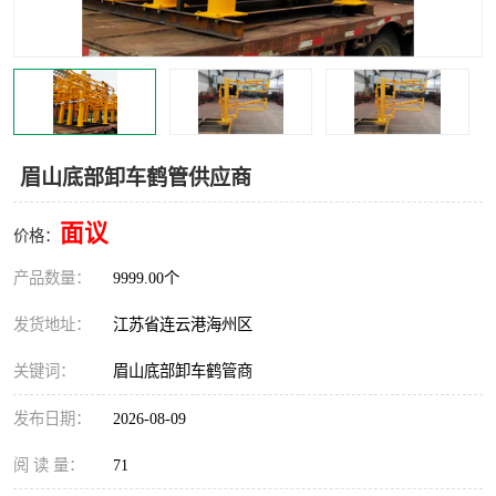
汽车鹤管
顶部鹤管
底部鹤管
低温鹤管
浮动出油装置
鹤管
眉山底部卸车鹤管供应商
车臂
拉断阀
面议
价格：
产品数量：
9999.00个
发货地址：
江苏省连云港海州区
关键词：
眉山底部卸车鹤管商
发布日期：
2026-08-09
阅 读 量：
71