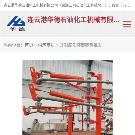
连云港华德石油化工机械有限公司（原连云港石油化工机械总厂），始创于1982年，是从事码头船用流体装卸臂、陆用流体装卸臂（鹤管）、活动梯、钢构平台、定量装车系统等全系列流体装卸设备的设计、制造、销售以及服务的专业供应商。
连云港华德石油化工机械有限公司
当前位置：
首页
>
供应商机
> 开封底部装卸鹤管批发
陆用流体装卸臂
液化气鹤管
液氨鹤管
液氯鹤管
LNG鹤管
活动梯
平台栈桥
卸车鹤管
装车鹤管
输油臂
紧急脱离干式接头
火车鹤管