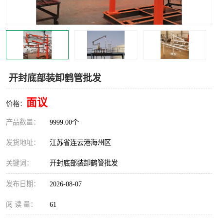
汽车鹤管
顶部鹤管
底部鹤管
低温鹤管
浮动出油装置
鹤管
开封底部装卸鹤管批发
车臂
拉断阀
面议
价格：
产品数量：
9999.00个
发货地址：
江苏省连云港海州区
关键词：
开封底部装卸鹤管批发
发布日期：
2026-08-07
阅 读 量：
61