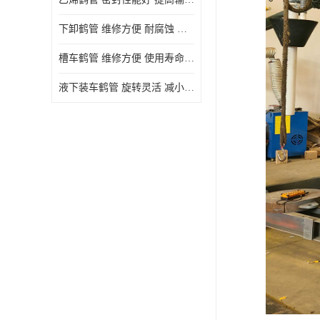
下卸鹤管 维修方便 耐腐蚀 耐高温
槽车鹤管 维修方便 使用寿命较长
液下装车鹤管 旋转灵活 减小压力损失