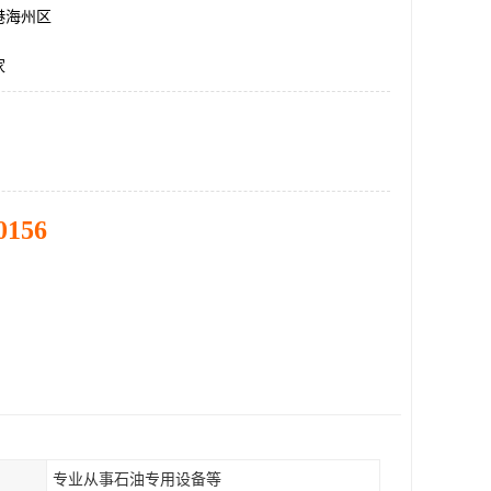
港海州区
家
0156
专业从事石油专用设备等