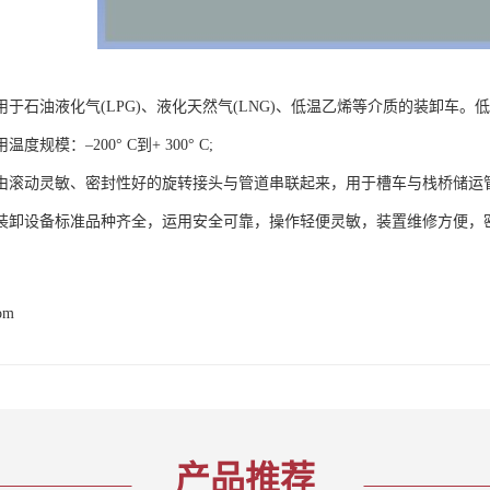
用于石油液化气(LPG)、液化天然气(LNG)、低温乙烯等介质的装卸车
度规模：–200° C到+ 300° C;
由滚动灵敏、密封性好的旋转接头与管道串联起来，用于槽车与栈桥储运
装卸设备标准品种齐全，运用安全可靠，操作轻便灵敏，装置维修方便，
com
产品推荐