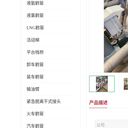
液氨鹤管
液氯鹤管
LNG鹤管
活动梯
平台栈桥
卸车鹤管
装车鹤管
输油臂
紧急脱离干式接头
产品描述
火车鹤管
公司
汽车鹤管