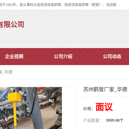
连云港华德石油化工机械有限公司（原连云港石油化工机械总厂），始创于1982年，是从事码头船用流体装卸臂、陆用流体装卸臂（鹤管）、活动梯、钢构平台、定量装车系统等全系列流体装卸设备的设计、制造、销售以及服务的专业供应商。
有限公司
企业视频
公司介绍
公司动态
家_华德
苏州鹤管厂家_华德
面议
价格：
产品数量：
9999.00个