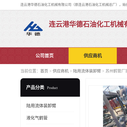
连云港华德石油化工机械
公司首页
供应商机
当前位置：
首页
>
供应商机
>
陆用流体装卸臂
> 苏州鹤管厂
产品分类
Product
陆用流体装卸臂
液化气鹤管