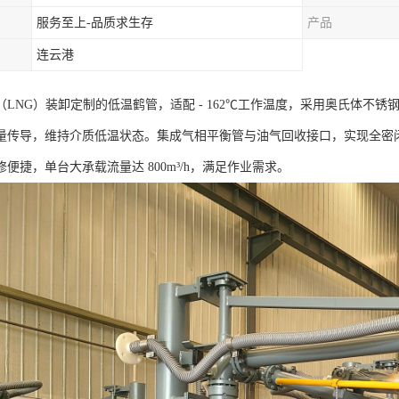
服务至上-品质求生存
产品
连云港
（LNG）装卸定制的低温鹤管，适配 - 162℃工作温度，采用奥氏体不
量传导，维持介质低温状态。集成气相平衡管与油气回收接口，实现全密闭
便捷，单台大承载流量达 800m³/h，满足作业需求。