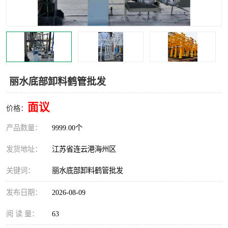
汽车鹤管
顶部鹤管
底部鹤管
低温鹤管
浮动出油装置
鹤管
丽水底部卸料鹤管批发
车臂
拉断阀
面议
价格：
产品数量：
9999.00个
发货地址：
江苏省连云港海州区
关键词：
丽水底部卸料鹤管批发
发布日期：
2026-08-09
阅 读 量：
63