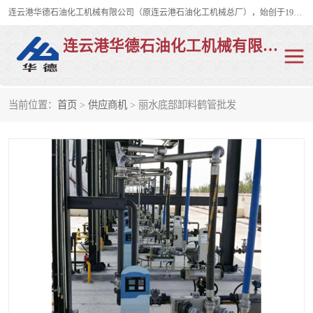
连云港华德石油化工机械有限公司（原连云港石油化工机械总厂），始创于1982年，是从事码头船用流体装卸臂、陆用流体装卸臂（鹤管）、活动梯、钢构平台、定量装车系统等全系列流体装卸设备的设计、制造、销售以及服务的专业供应商。
连云港华德石油化工机械有限公司
当前位置：
首页
>
供应商机
> 丽水底部卸料鹤管批发
陆用流体装卸臂
液化气鹤管
液氨鹤管
液氯鹤管
LNG鹤管
活动梯
平台栈桥
卸车鹤管
装车鹤管
输油臂
紧急脱离干式接头
火车鹤管