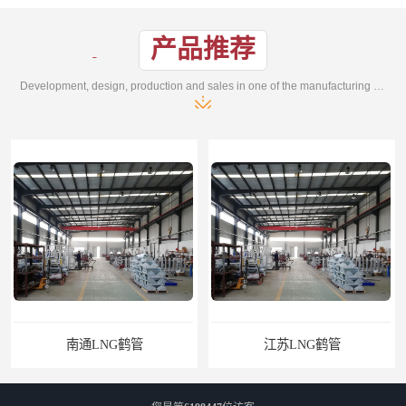
产品推荐
Development, design, production and sales in one of the manufacturing enterprises
江苏LNG鹤管
太原船用臂厂家