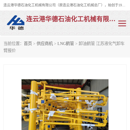
连云港华德石油化工机械有限公司（原连云港石油化工机械总厂），始创于1982年，是从事码头船用流体装卸臂、陆用流体装卸臂（鹤管）、活动梯、钢构平台、定量装车系统等全系列流体装卸设备的设计、制造、销售以及服务的专业供应商。
连云港华德石油化工机械有限公司
当前位置：
首页
>
供应商机
>
LNG鹤管
> 卸油鹤管 江苏液化气卸车
陆用流体装卸臂
液化气鹤管
臂报价
液氨鹤管
液氯鹤管
LNG鹤管
活动梯
平台栈桥
卸车鹤管
装车鹤管
输油臂
紧急脱离干式接头
火车鹤管