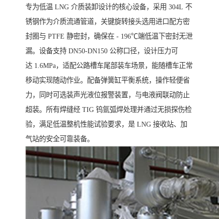
专为低温 LNG 介质装卸设计的核心设备，采用 304L 不
锈钢作为介质流通管道，关键旋转接头选用进口配方密
封圈与 PTFE 静密封，确保在 - 196℃端低温下密封无泄
漏。设备支持 DN50-DN150 公称口径，设计压力可
达 1.6MPa，适配公路槽车尾部装车场景，能随槽车正常
移动实现随动作业。配备弹簧缸平衡系统，操作轻便省
力，同时可选装声光液位报警装置，与电液阀联动防止
超装。所有焊缝经 TIG 钨氩弧焊处理并通过无损探伤检
验，满足低温整机性能试验要求，是 LNG 接收站、加
气站的安全可靠装备。