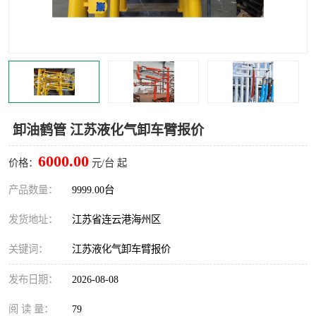
汽车鹤管
顶部鹤管
底部鹤管
低温鹤管
浮动出油装置
鹤管
车臂
拉断阀
卸油鹤管 江苏液化气卸车臂报价
6000.00
价格：
元/台 起
产品数量：
9999.00台
发货地址：
江苏省连云港海州区
关键词：
江苏液化气卸车臂报价
发布日期：
2026-08-08
阅 读 量：
79