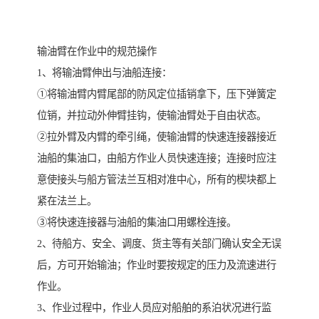
输油臂在作业中的规范操作
1、将输油臂伸出与油船连接：
①将输油臂内臂尾部的防风定位插销拿下，压下弹簧定
位销，并拉动外伸臂挂钩，使输油臂处于自由状态。
②拉外臂及内臂的牵引绳，使输油臂的快速连接器接近
油船的集油口，由船方作业人员快速连接；连接时应注
意使接头与船方管法兰互相对准中心，所有的楔块都上
紧在法兰上。
③将快速连接器与油船的集油口用螺栓连接。
2、待船方、安全、调度、货主等有关部门确认安全无误
后，方可开始输油；作业时要按规定的压力及流速进行
作业。
3、作业过程中，作业人员应对船舶的系泊状况进行监