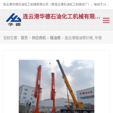
连云港华德石油化工机械有限公司（原连云港石油化工机械总厂），始创于1982年，是从事码头船用流体装卸臂、陆用流体装卸臂（鹤管）、活动梯、钢构平台、定量装车系统等全系列流体装卸设备的设计、制造、销售以及服务的专业供应商。
连云港华德石油化工机械有限公司
当前位置：
首页
>
供应商机
>
输油臂
> 连云港输油臂价格_华德
陆用流体装卸臂
液化气鹤管
液氨鹤管
液氯鹤管
LNG鹤管
活动梯
平台栈桥
卸车鹤管
装车鹤管
输油臂
紧急脱离干式接头
火车鹤管