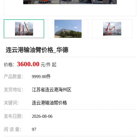
汽车鹤管
顶部鹤管
底部鹤管
低温鹤管
浮动出油装置
鹤管
连云港输油臂价格_华德
车臂
拉断阀
3600.00
价格：
元/件 起
产品数量：
9999.00件
发货地址：
江苏省连云港海州区
关键词：
连云港输油臂价格
发布日期：
2026-08-06
阅 读 量：
97