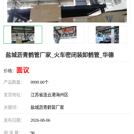
汽车鹤管
顶部鹤管
底部鹤管
低温鹤管
浮动出油装置
鹤管
车臂
拉断阀
盐城沥青鹤管厂家_火车密闭装卸鹤管_华德
面议
价格：
产品数量：
9999.00个
发货地址：
江苏省连云港海州区
关键词：
盐城沥青鹤管厂家
发布日期：
2026-08-06
阅 读 量：
96