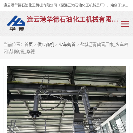
连云港华德石油化工机械有限公司（原连云港石油化工机械总厂），始创于1982年，是从事码头船用流体装卸臂、陆用流体装卸臂（鹤管）、活动梯、钢构平台、定量装车系统等全系列流体装卸设备的设计、制造、销售以及服务的专业供应商。
连云港华德石油化工机械有限公司
当前位置：
首页
>
供应商机
>
火车鹤管
> 盐城沥青鹤管厂家_火车密
陆用流体装卸臂
液化气鹤管
闭装卸鹤管_华德
液氨鹤管
液氯鹤管
LNG鹤管
活动梯
平台栈桥
卸车鹤管
装车鹤管
输油臂
紧急脱离干式接头
火车鹤管