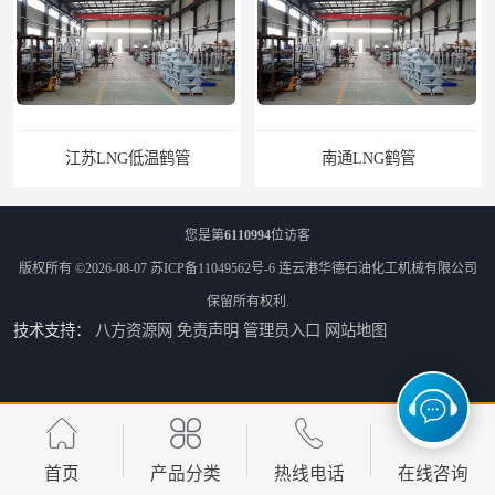
江苏LNG低温鹤管
南通LNG鹤管
您是第
6110994
位访客
版权所有 ©2026-08-07
苏ICP备11049562号-6
连云港华德石油化工机械有限公司
保留所有权利.
技术支持：
八方资源网
免责声明
管理员入口
网站地图
江苏LNG鹤管
太原船用臂厂家
首页
产品分类
热线电话
在线咨询