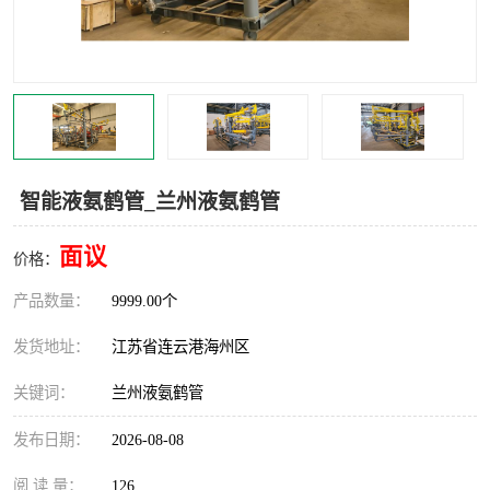
汽车鹤管
顶部鹤管
底部鹤管
低温鹤管
浮动出油装置
鹤管
车臂
拉断阀
智能液氨鹤管_兰州液氨鹤管
面议
价格：
产品数量：
9999.00个
发货地址：
江苏省连云港海州区
关键词：
兰州液氨鹤管
发布日期：
2026-08-08
阅 读 量：
126