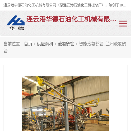
连云港华德石油化工机械有限公司（原连云港石油化工机械总厂），始创于1982年，是从事码头船用流体装卸臂、陆用流体装卸臂（鹤管）、活动梯、钢构平台、定量装车系统等全系列流体装卸设备的设计、制造、销售以及服务的专业供应商。
连云港华德石油化工机械有限公司
当前位置：
首页
>
供应商机
>
液氨鹤管
> 智能液氨鹤管_兰州液氨鹤
陆用流体装卸臂
液化气鹤管
管
液氨鹤管
液氯鹤管
LNG鹤管
活动梯
平台栈桥
卸车鹤管
装车鹤管
输油臂
紧急脱离干式接头
火车鹤管