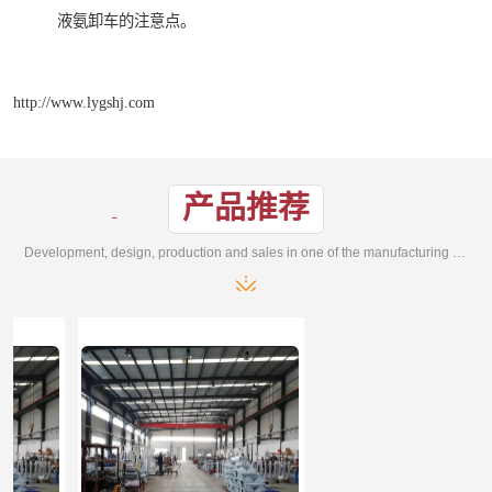
液氨卸车的注意点。
http://www.lygshj.com
产品推荐
Development, design, production and sales in one of the manufacturing enterprises