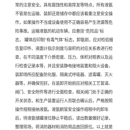
常的注意安全。具有腐蚀性和易挥发等特点，所有液氨
不管是在运输、装卸还是储存中都应该着重注意安全操
作，如果操作不当或设备使用不正确容易产生泄漏等危
险事故。运输液氨的机动车辆，应悬挂“危险品”标
志， 罐体应印制“有毒气体”标志，卸氨前，应对检验报
告复印件、液面计指示刻度与容积的对应关系表进行检
查，在不同温度下介质密度、压力、体积对照表以及运
行检查记录本等，并且安装静电接地装置和阻火设备，
装卸场所应配备防化服、隔离式呼吸器、滤毒罐、灭火
器等，并确保完好。在装卸开始前应对相关工艺管道、
阀门、安全附件等进行全面检查，相关阀门处于正确的
开关状态，和生产装置运行人员联合确认后，严格按照
操作规程接纳液氨。液氨鹤管安全操作规程中的卸车
后，待液氨储罐液位静止平稳后，读出数量做好记录，
整理现场，将消防器材和消防用品放回原位。以上就是