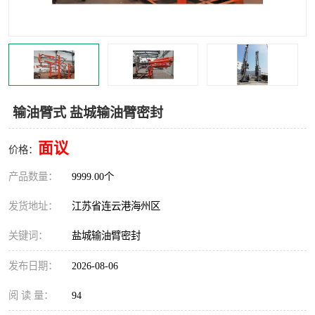
汽车鹤管
顶部鹤管
底部鹤管
低温鹤管
浮动出油装置
鹤管
输油臂式 盐城输油臂密封
车臂
拉断阀
面议
价格：
产品数量：
9999.00个
发货地址：
江苏省连云港海州区
关键词：
盐城输油臂密封
发布日期：
2026-08-06
阅 读 量：
94