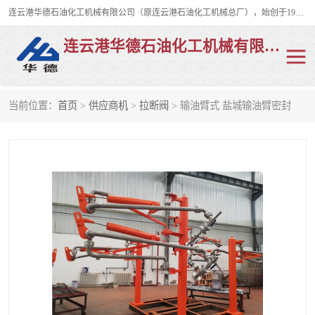
连云港华德石油化工机械有限公司（原连云港石油化工机械总厂），始创于1982年，是从事码头船用流体装卸臂、陆用流体装卸臂（鹤管）、活动梯、钢构平台、定量装车系统等全系列流体装卸设备的设计、制造、销售以及服务的专业供应商。
连云港华德石油化工机械有限公司
当前位置：
首页
>
供应商机
>
拉断阀
> 输油臂式 盐城输油臂密封
陆用流体装卸臂
液化气鹤管
液氨鹤管
液氯鹤管
LNG鹤管
活动梯
平台栈桥
卸车鹤管
装车鹤管
输油臂
紧急脱离干式接头
火车鹤管