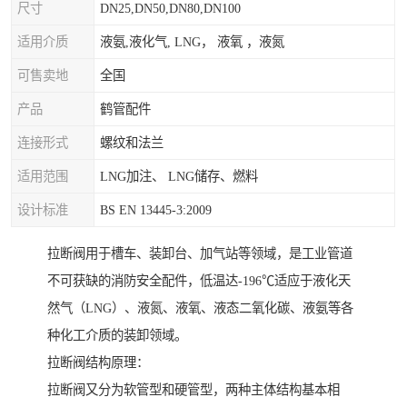
尺寸
DN25,DN50,DN80,DN100
适用介质
液氨,液化气, LNG， 液氧 ，液氮
可售卖地
全国
产品
鹤管配件
连接形式
螺纹和法兰
适用范围
LNG加注、 LNG储存、燃料
设计标准
BS EN 13445-3:2009
拉断阀用于槽车、装卸台、加气站等领域，是工业管道
不可获缺的消防安全配件，低温达-196℃适应于液化天
然气（LNG）、液氮、液氧、液态二氧化碳、液氨等各
种化工介质的装卸领域。
拉断阀结构原理：
拉断阀又分为软管型和硬管型，两种主体结构基本相