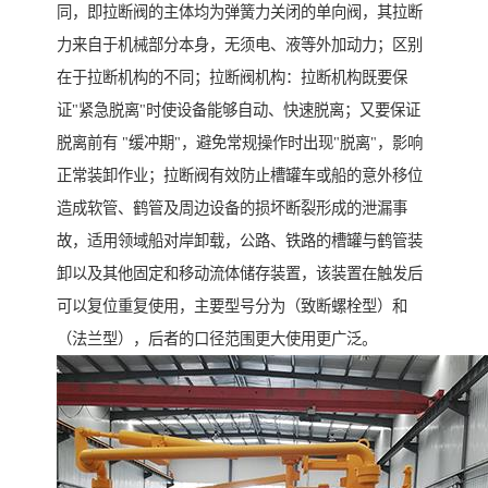
同，即拉断阀的主体均为弹簧力关闭的单向阀，其拉断
力来自于机械部分本身，无须电、液等外加动力；区别
在于拉断机构的不同；拉断阀机构：拉断机构既要保
证"紧急脱离"时使设备能够自动、快速脱离；又要保证
脱离前有 "缓冲期"，避免常规操作时出现"脱离"，影响
正常装卸作业；拉断阀有效防止槽罐车或船的意外移位
造成软管、鹤管及周边设备的损坏断裂形成的泄漏事
故，适用领域船对岸卸载，公路、铁路的槽罐与鹤管装
卸以及其他固定和移动流体储存装置，该装置在触发后
可以复位重复使用，主要型号分为（致断螺栓型）和
（法兰型），后者的口径范围更大使用更广泛。