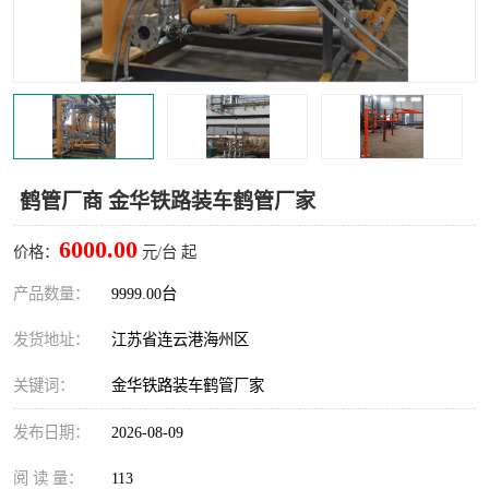
汽车鹤管
顶部鹤管
底部鹤管
低温鹤管
浮动出油装置
鹤管
车臂
拉断阀
鹤管厂商 金华铁路装车鹤管厂家
6000.00
价格：
元/台 起
产品数量：
9999.00台
发货地址：
江苏省连云港海州区
关键词：
金华铁路装车鹤管厂家
发布日期：
2026-08-09
阅 读 量：
113