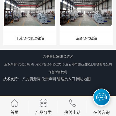
LNG低温鹤管
南通LNG鹤管
您是第
6190453
位访客
版权所有 ©2026-08-09
苏ICP备11049562号-6
连云港华德石油化工机械有限公司
保留所有权利.
技术支持：
八方资源网
免责声明
管理员入口
网站地图
江苏LNG鹤管
太原船用臂厂家
首页
产品分类
热线电话
在线咨询