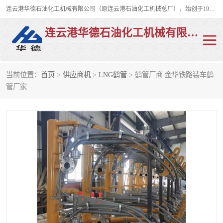
连云港华德石油化工机械有限公司（原连云港石油化工机械总厂），始创于1982年，是从事码头船用流体装卸臂、陆用流体装卸臂（鹤管）、活动梯、钢构平台、定量装车系统等全系列流体装卸设备的设计、制造、销售以及服务的专业供应商。
连云港华德石油化工机械有限公司
当前位置：
首页
>
供应商机
>
LNG鹤管
> 鹤管厂商 金华铁路装车鹤
陆用流体装卸臂
液化气鹤管
管厂家
液氨鹤管
液氯鹤管
LNG鹤管
活动梯
平台栈桥
卸车鹤管
装车鹤管
输油臂
紧急脱离干式接头
火车鹤管