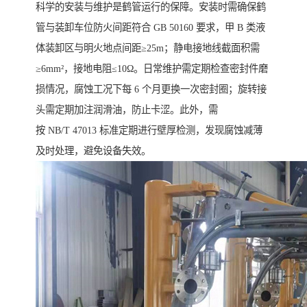
科学的安装与维护是鹤管运行的保障。安装时需确保鹤
管与装卸车位防火间距符合 GB 50160 要求，甲 B 类液
体装卸区与明火地点间距≥25m；静电接地线截面积需
≥6mm²，接地电阻≤10Ω。日常维护需定期检查密封件磨
损情况，腐蚀工况下每 6 个月更换一次密封圈；旋转接
头需定期加注润滑油，防止卡涩。此外，需
按 NB/T 47013 标准定期进行壁厚检测，发现腐蚀减薄
及时处理，避免设备失效。