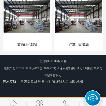
NG鹤管
江苏LNG鹤管
您是第
6171985
位访客
版权所有 ©2026-08-09
苏ICP备11049562号-6
连云港华德石油化工机械有限公司
保留所有权利.
技术支持：
八方资源网
免责声明
管理员入口
网站地图
太原船用臂厂家
舟山船用臂厂家