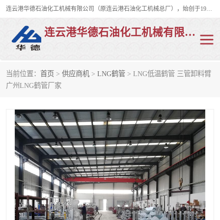
连云港华德石油化工机械有限公司（原连云港石油化工机械总厂），始创于1982年，是从事码头船用流体装卸臂、陆用流体装卸臂（鹤管）、活动梯、钢构平台、定量装车系统等全系列流体装卸设备的设计、制造、销售以及服务的专业供应商。
连云港华德石油化工机械有限公司
当前位置：
首页
>
供应商机
>
LNG鹤管
> LNG低温鹤管 三管卸料臂
陆用流体装卸臂
液化气鹤管
广州LNG鹤管厂家
液氨鹤管
液氯鹤管
LNG鹤管
活动梯
平台栈桥
卸车鹤管
装车鹤管
输油臂
紧急脱离干式接头
火车鹤管