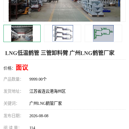
汽车鹤管
顶部鹤管
底部鹤管
低温鹤管
浮动出油装置
鹤管
车臂
拉断阀
LNG低温鹤管 三管卸料臂 广州LNG鹤管厂家
面议
价格：
产品数量：
9999.00个
发货地址：
江苏省连云港海州区
关键词：
广州LNG鹤管厂家
发布日期：
2026-08-08
阅 读 量：
114