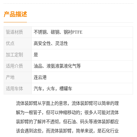
产品描述
管道材质
不锈钢、碳钢、钢衬PTFE
优点
高安全性、灵活性
加工定制
是
适用介质
油品、液氨液氯液化气等
产地
连云港
适用车体
汽车，火车，槽罐车
流体装卸臂从字面上的意思，流体装卸臂可以简单的理
解为一根管子，但可以伸缩移动的；很多人可能对流体
装卸臂的了解并不透彻，但石油、码头等液体装卸都应
该会遇到这些，而流体装卸臂，简单来说，是石化行业