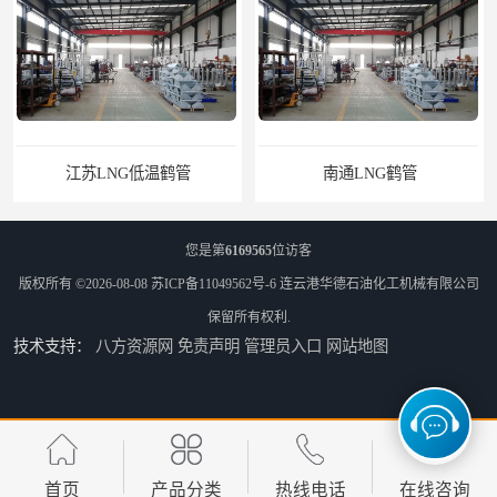
江苏LNG低温鹤管
南通LNG鹤管
您是第
6169565
位访客
版权所有 ©2026-08-08
苏ICP备11049562号-6
连云港华德石油化工机械有限公司
保留所有权利.
技术支持：
八方资源网
免责声明
管理员入口
网站地图
江苏LNG鹤管
太原船用臂厂家
首页
产品分类
热线电话
在线咨询