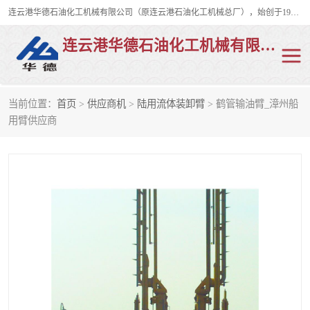
连云港华德石油化工机械有限公司（原连云港石油化工机械总厂），始创于1982年，是从事码头船用流体装卸臂、陆用流体装卸臂（鹤管）、活动梯、钢构平台、定量装车系统等全系列流体装卸设备的设计、制造、销售以及服务的专业供应商。
连云港华德石油化工机械有限公司
当前位置：
首页
>
供应商机
>
陆用流体装卸臂
> 鹤管输油臂_漳州船
陆用流体装卸臂
液化气鹤管
用臂供应商
液氨鹤管
液氯鹤管
LNG鹤管
活动梯
平台栈桥
卸车鹤管
装车鹤管
输油臂
紧急脱离干式接头
火车鹤管