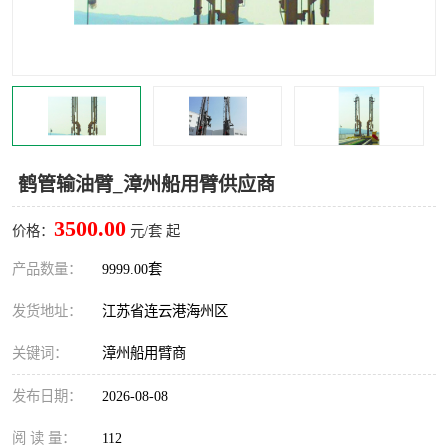
汽车鹤管
顶部鹤管
底部鹤管
低温鹤管
浮动出油装置
鹤管
车臂
拉断阀
鹤管输油臂_漳州船用臂供应商
3500.00
价格：
元/套 起
产品数量：
9999.00套
发货地址：
江苏省连云港海州区
关键词：
漳州船用臂商
发布日期：
2026-08-08
阅 读 量：
112