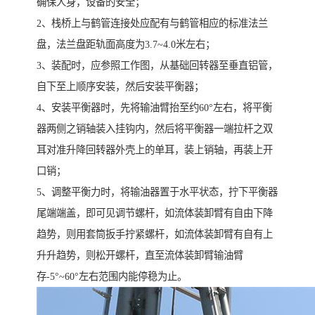
确保人身，设备的安全；
2、栈桥上与鹤管连接处应配有与鹤管相应的标准法兰
盘，法兰盘距轨面高度为3.7~4.0米左右；
3、装配时，应参照工作图，从基础回转器至垂直铝管，
自下至上顺序安装，然后安装平衡器；
4、安装平衡器时，先将输油臂抬至约60°左右，将平衡
器两侧之销轴装入挂钩内，然后将平衡器一端拉杆之双
耳对准升降回转器外壳上的单耳，装上销轴，再装上开
口销；
5、调整平衡力时，将输油器置于水平状态，拧下平衡器
尾端端盖，即可见调节螺杆，如流体装卸臂有自由下降
趋势，则用套筒扳手拧紧螺杆，如流体装卸臂有自有上
升升趋势，则松开螺杆，直至流体装卸臂输油臂
存-5°~60°左右范围内能停稳为止。