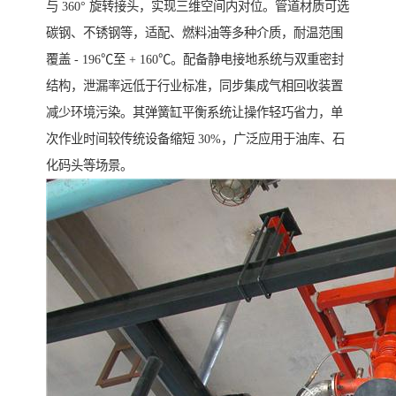
与 360° 旋转接头，实现三维空间内对位。管道材质可选
碳钢、不锈钢等，适配、燃料油等多种介质，耐温范围
覆盖 - 196℃至 + 160℃。配备静电接地系统与双重密封
结构，泄漏率远低于行业标准，同步集成气相回收装置
减少环境污染。其弹簧缸平衡系统让操作轻巧省力，单
次作业时间较传统设备缩短 30%，广泛应用于油库、石
化码头等场景。