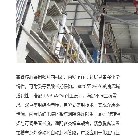
鹤管核心采用钢衬四材质，内壁 PTFE 衬层具备强化学
惰性，可耐受等强酸长期侵蚀。-60℃至 260℃的宽温域
适配性，搭配 1.6-6.4MPa 耐压设计，满足不同工况需
求。双重密封结构与压力自紧式密封技术，实现介质零
泄漏，内置防静电接地系统消除爆炸隐患。360° 旋转臂
架与可调垂管长度，适配各类槽车规格，紧急脱离装置
在槽车意外移动时自动封闭管路，广泛应用于化工行业