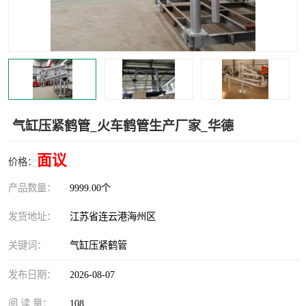
汽车鹤管
顶部鹤管
底部鹤管
低温鹤管
浮动出油装置
鹤管
车臂
拉断阀
气缸压紧鹤管_火车鹤管生产厂家_华德
面议
价格：
产品数量：
9999.00个
发货地址：
江苏省连云港海州区
关键词：
气缸压紧鹤管
发布日期：
2026-08-07
阅 读 量：
108