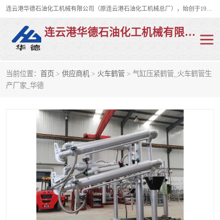
连云港华德石油化工机械有限公司（原连云港石油化工机械总厂），始创于1982年，是从事码头船用流体装卸臂、陆用流体装卸臂（鹤管）、活动梯、钢构平台、定量装车系统等全系列流体装卸设备的设计、制造、销售以及服务的专业供应商。
连云港华德石油化工机械有限公司
当前位置：
首页
>
供应商机
>
火车鹤管
> 气缸压紧鹤管_火车鹤管生
陆用流体装卸臂
液化气鹤管
产厂家_华德
液氨鹤管
液氯鹤管
LNG鹤管
活动梯
平台栈桥
卸车鹤管
装车鹤管
输油臂
紧急脱离干式接头
火车鹤管