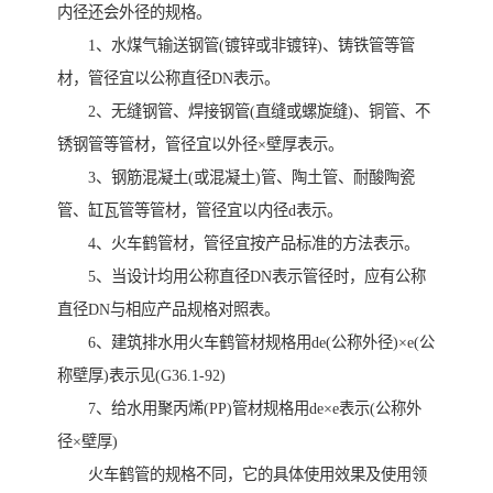
内径还会外径的规格。
1、水煤气输送钢管(镀锌或非镀锌)、铸铁管等管
材，管径宜以公称直径DN表示。
2、无缝钢管、焊接钢管(直缝或螺旋缝)、铜管、不
锈钢管等管材，管径宜以外径×壁厚表示。
3、钢筋混凝土(或混凝土)管、陶土管、耐酸陶瓷
管、缸瓦管等管材，管径宜以内径d表示。
4、火车鹤管材，管径宜按产品标准的方法表示。
5、当设计均用公称直径DN表示管径时，应有公称
直径DN与相应产品规格对照表。
6、建筑排水用火车鹤管材规格用de(公称外径)×e(公
称壁厚)表示见(G36.1-92)
7、给水用聚丙烯(PP)管材规格用de×e表示(公称外
径×壁厚)
火车鹤管的规格不同，它的具体使用效果及使用领