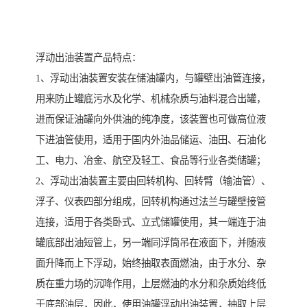
浮动出油装置产品特点：
1、浮动出油装置安装在储油罐内，与罐壁出油管连接，
用来防止罐底污水及化学、机械杂质与油料混合出罐，
进而保证油罐向外供油的纯净度，该装置也可做高位液
下进油管使用，适用于国内外油品储运、油田、石油化
工、电力、冶金、航空及轻工、食品等行业各类储罐；
2、浮动出油装置主要由回转机构、回转臂（输油管）、
浮子、仪表四部分组成，回转机构通过法兰与罐壁接管
连接，适用于各类卧式、立式储罐使用，其一端连于油
罐底部出油短管上，另一端同浮筒吊在液面下，并随液
面升降而上下浮动，始终抽取表面燃油，由于水分、杂
质在重力场的沉降作用，上层燃油的水分和杂质始终低
于底部油层，因此，使用油罐浮动出油装置，抽取上层