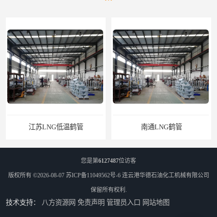
南通LNG鹤管
江苏LNG鹤管
您是第
6127487
位访客
版权所有 ©2026-08-07
苏ICP备11049562号-6
连云港华德石油化工机械有限公司
保留所有权利.
技术支持：
八方资源网
免责声明
管理员入口
网站地图