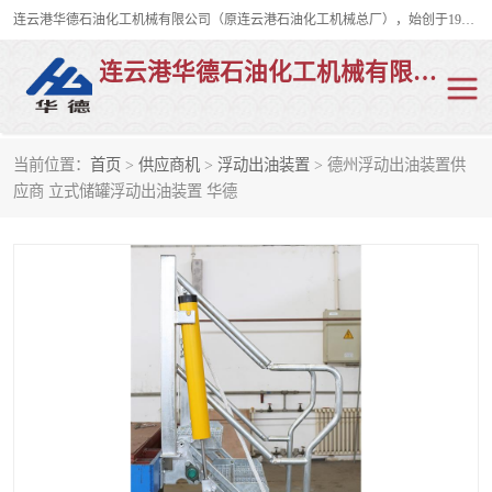
连云港华德石油化工机械有限公司（原连云港石油化工机械总厂），始创于1982年，是从事码头船用流体装卸臂、陆用流体装卸臂（鹤管）、活动梯、钢构平台、定量装车系统等全系列流体装卸设备的设计、制造、销售以及服务的专业供应商。
连云港华德石油化工机械有限公司
当前位置：
首页
>
供应商机
>
浮动出油装置
> 德州浮动出油装置供
陆用流体装卸臂
液化气鹤管
应商 立式储罐浮动出油装置 华德
液氨鹤管
液氯鹤管
LNG鹤管
活动梯
平台栈桥
卸车鹤管
装车鹤管
输油臂
紧急脱离干式接头
火车鹤管