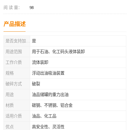
阅 读 量：
98
产品描述
是否支持加工定制
是
用途范围
用于石油、化工码头液体装卸
工作介质
流体装卸
规格
浮动出油吸油装置
破碎方式
破裂
用途
油品储罐的重力出油
材质
碳钢、不锈钢、铝合金
适用介质
油品、化工品
优点
高安全性、灵活性