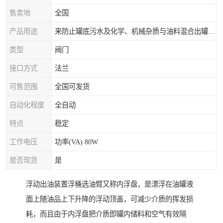
售卖地
全国
产品用途
来防止罐底污水及化学、机械杂质与油料混合出罐，进而保证油罐向外供油的纯净度。
类型
阀门
接口方式
法兰
可售范围
全国可发货
自动化程度
全自动
特点
稳定
工作电压
功率(VA) 80W
是否现货
是
浮动出油装置浮桶选油臂又称内浮盘，是漂浮在油罐液
面上随油品上下升降的浮动顶盖，可减少介质的挥发损
耗，而且由于内浮盘把介质即罐内储料和空气有效隔