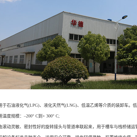
用于石油液化气(LPG)、液化天然气(LNG)、低温乙烯等介质的装卸车
度规模：–200° C到+ 300° C;
由滚动灵敏、密封性好的旋转接头与管道串联起来，用于槽车与栈桥储运