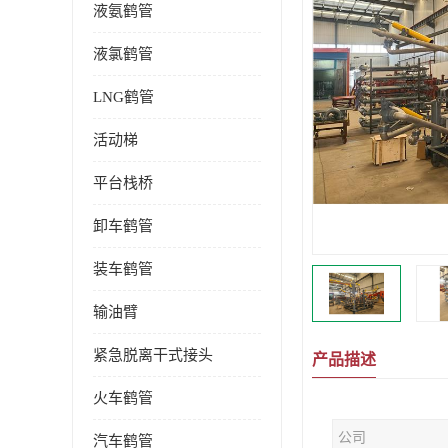
液氨鹤管
液氯鹤管
LNG鹤管
活动梯
平台栈桥
卸车鹤管
装车鹤管
输油臂
紧急脱离干式接头
产品描述
火车鹤管
公司
汽车鹤管