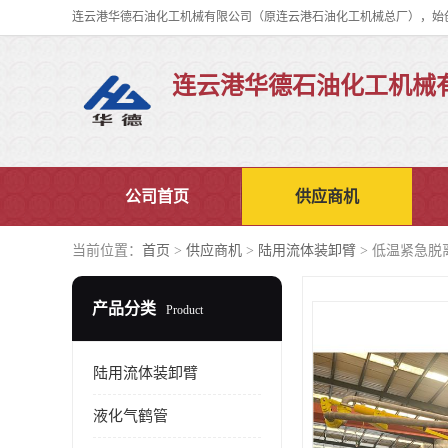
连云港华德石油化工机械
公司首页
供应商机
当前位置：
首页
>
供应商机
>
陆用流体装卸臂
> 低温紧急脱
产品分类
Product
陆用流体装卸臂
液化气鹤管