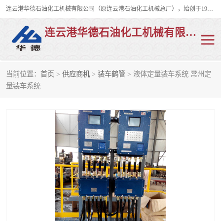
连云港华德石油化工机械有限公司（原连云港石油化工机械总厂），始创于1982年，是从事码头船用流体装卸臂、陆用流体装卸臂（鹤管）、活动梯、钢构平台、定量装车系统等全系列流体装卸设备的设计、制造、销售以及服务的专业供应商。
连云港华德石油化工机械有限公司
当前位置：
首页
>
供应商机
>
装车鹤管
> 液体定量装车系统 常州定
陆用流体装卸臂
液化气鹤管
量装车系统
液氨鹤管
液氯鹤管
LNG鹤管
活动梯
平台栈桥
卸车鹤管
装车鹤管
输油臂
紧急脱离干式接头
火车鹤管