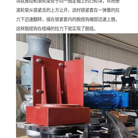
块就推动和滚轮架处于同一固定轴上的凸轮块，从而使
滚轮架从锁紧舌的上方让开，这时锁紧套在一弹簧的拉
力下迅速翻转，插在锁紧套内的脱缆钩端部迅速上翘，
这样脱缆钩在缆绳的拉力下就实现了脱缆。