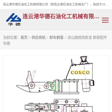
连云港华德石油化工机械有限公司（原连云港石油化工机械总厂），始创于1982年，是从事码头船用流体装卸臂、陆用流体装卸臂（鹤管）、活动梯、钢构平台、定量装车系统等全系列流体装卸设备的设计、制造、销售以及服务的专业供应商。
连云港华德石油化工机械有限公司
当前位置：
首页
>
供应商机
>
卸车鹤管
> 凉山脱缆钩批发 鹤管配件
陆用流体装卸臂
液化气鹤管
华德
液氨鹤管
液氯鹤管
LNG鹤管
活动梯
平台栈桥
卸车鹤管
装车鹤管
输油臂
紧急脱离干式接头
火车鹤管