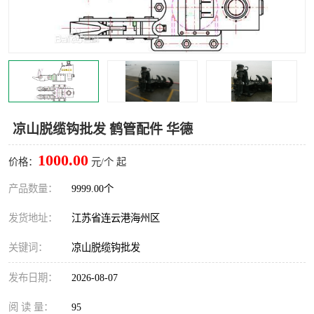
汽车鹤管
顶部鹤管
底部鹤管
低温鹤管
浮动出油装置
鹤管
车臂
拉断阀
凉山脱缆钩批发 鹤管配件 华德
1000.00
价格：
元/个 起
产品数量：
9999.00个
发货地址：
江苏省连云港海州区
关键词：
凉山脱缆钩批发
发布日期：
2026-08-07
阅 读 量：
95