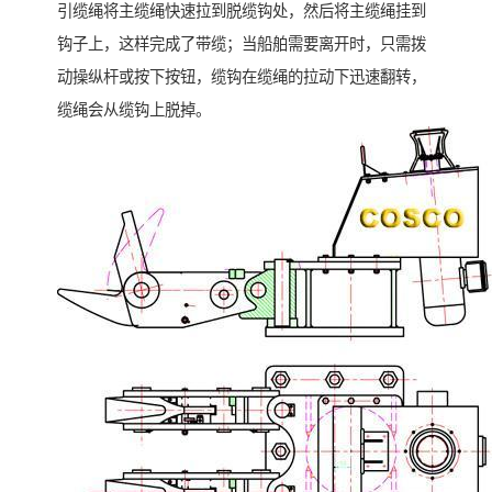
引缆绳将主缆绳快速拉到脱缆钩处，然后将主缆绳挂到
钩子上，这样完成了带缆；当船舶需要离开时，只需拨
动操纵杆或按下按钮，缆钩在缆绳的拉动下迅速翻转，
缆绳会从缆钩上脱掉。