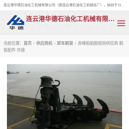
连云港华德石油化工机械有限公司（原连云港石油化工机械总厂），始创于1982年，是从事码头船用流体装卸臂、陆用流体装卸臂（鹤管）、活动梯、钢构平台、定量装车系统等全系列流体装卸设备的设计、制造、销售以及服务的专业供应商。
连云港华德石油化工机械有限公司
当前位置：
首页
>
供应商机
>
卸车鹤管
> 赤峰船舶脱缆钩供应商 鹤
陆用流体装卸臂
液化气鹤管
管配件 华德
液氨鹤管
液氯鹤管
LNG鹤管
活动梯
平台栈桥
卸车鹤管
装车鹤管
输油臂
紧急脱离干式接头
火车鹤管