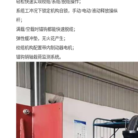
轻松快速实现绞缆/系缆/脱缆操作；
系缆工冲况下锁定机构自锁，手动/电动/液动释放操纵
杆；
满载/空载时锚钩都能快速脱缆；
弹性缓冲垫，无火花产生；
绞缆机构配置带内制动器电机；
锚钩销轴栽荷监测系统。