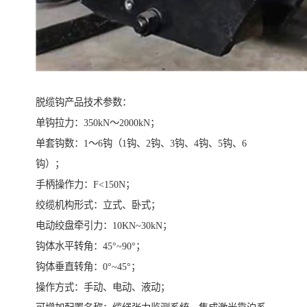
脱缆钩产品技术参数：
单钩拉力：350kN～2000kN；
单套钩数：1～6钩（1钩、2钩、3钩、4钩、5钩、6
钩）；
手柄操作力：F<150N；
绞缆机构形式：立式、卧式；
电动绞盘牵引力：10KN~30kN；
钩体水平转角：45°~90°；
钩体垂直转角：0°~45°；
操作方式：手动、电动、液动；