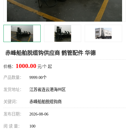
汽车鹤管
顶部鹤管
底部鹤管
低温鹤管
浮动出油装置
鹤管
车臂
拉断阀
赤峰船舶脱缆钩供应商 鹤管配件 华德
1000.00
价格：
元/个 起
产品数量：
9999.00个
发货地址：
江苏省连云港海州区
关键词：
赤峰船舶脱缆钩商
发布日期：
2026-08-06
阅 读 量：
100