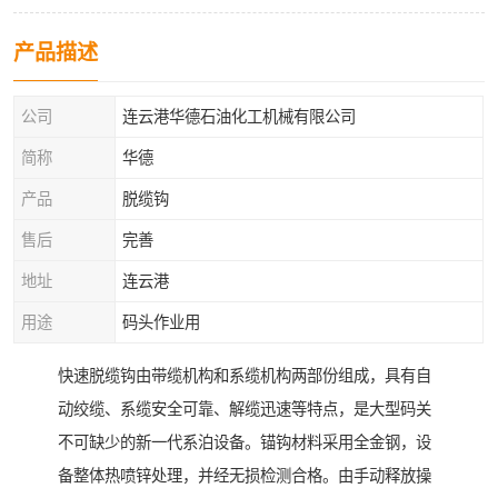
产品描述
公司
连云港华德石油化工机械有限公司
简称
华德
产品
脱缆钩
售后
完善
地址
连云港
用途
码头作业用
快速脱缆钩由带缆机构和系缆机构两部份组成，具有自
动绞缆、系缆安全可靠、解缆迅速等特点，是大型码关
不可缺少的新一代系泊设备。锚钩材料采用全金钢，设
备整体热喷锌处理，并经无损检测合格。由手动释放操