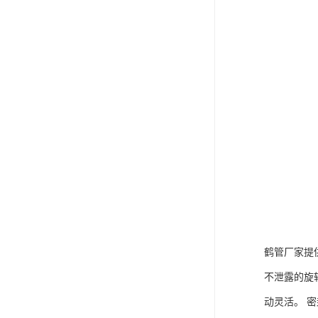
鹤管厂家提
不泄露的旋
动灵活。 