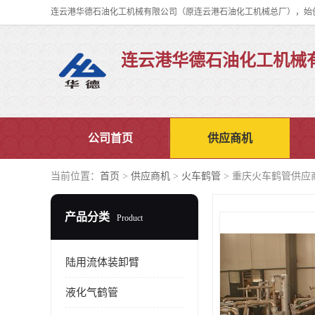
连云港华德石油化工机械
公司首页
供应商机
当前位置：
首页
>
供应商机
>
火车鹤管
> 重庆火车鹤管供应
产品分类
Product
陆用流体装卸臂
液化气鹤管