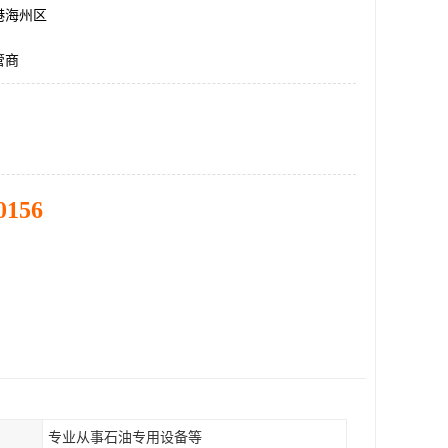
港海州区
管商
0156
专业从事石油专用设备等