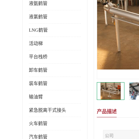
液氨鹤管
液氯鹤管
LNG鹤管
活动梯
平台栈桥
卸车鹤管
装车鹤管
输油臂
紧急脱离干式接头
产品描述
火车鹤管
公司
汽车鹤管