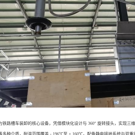
为铁路槽车装卸的核心设备，凭借模块化设计与 360° 旋转接头，实现
多种介质，耐温范围覆盖 - 196℃至 + 160℃。配备静电接地系统