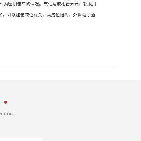
车时为密闭装车的情况。气相及液相管分开，都采用
烯。可以加装液位探头，高液位报警，外臂驱动油
erprises