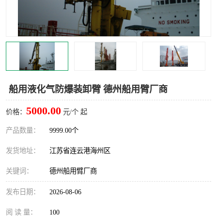
汽车鹤管
顶部鹤管
底部鹤管
低温鹤管
浮动出油装置
鹤管
车臂
拉断阀
船用液化气防爆装卸臂 德州船用臂厂商
5000.00
价格：
元/个 起
产品数量：
9999.00个
发货地址：
江苏省连云港海州区
关键词：
德州船用臂厂商
发布日期：
2026-08-06
阅 读 量：
100