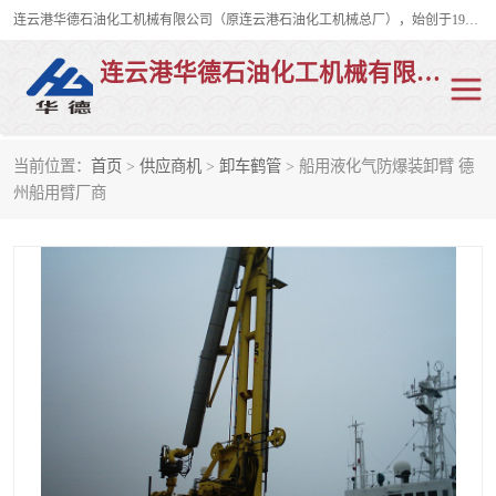
连云港华德石油化工机械有限公司（原连云港石油化工机械总厂），始创于1982年，是从事码头船用流体装卸臂、陆用流体装卸臂（鹤管）、活动梯、钢构平台、定量装车系统等全系列流体装卸设备的设计、制造、销售以及服务的专业供应商。
连云港华德石油化工机械有限公司
当前位置：
首页
>
供应商机
>
卸车鹤管
> 船用液化气防爆装卸臂 德
陆用流体装卸臂
液化气鹤管
州船用臂厂商
液氨鹤管
液氯鹤管
LNG鹤管
活动梯
平台栈桥
卸车鹤管
装车鹤管
输油臂
紧急脱离干式接头
火车鹤管