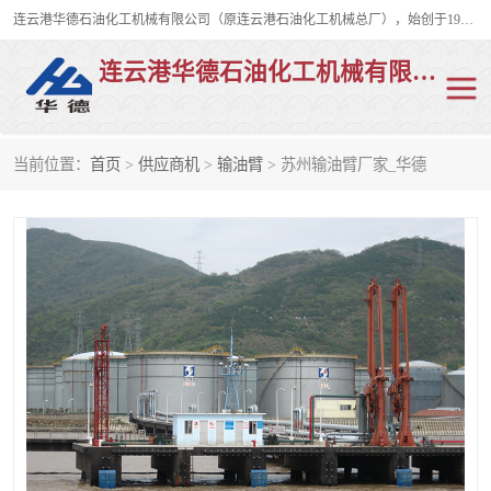
连云港华德石油化工机械有限公司（原连云港石油化工机械总厂），始创于1982年，是从事码头船用流体装卸臂、陆用流体装卸臂（鹤管）、活动梯、钢构平台、定量装车系统等全系列流体装卸设备的设计、制造、销售以及服务的专业供应商。
连云港华德石油化工机械有限公司
当前位置：
首页
>
供应商机
>
输油臂
> 苏州输油臂厂家_华德
陆用流体装卸臂
液化气鹤管
液氨鹤管
液氯鹤管
LNG鹤管
活动梯
平台栈桥
卸车鹤管
装车鹤管
输油臂
紧急脱离干式接头
火车鹤管