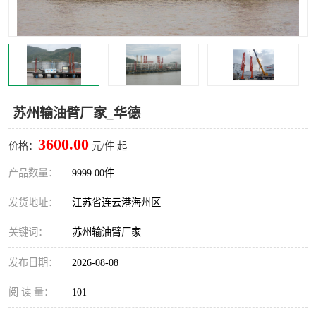
汽车鹤管
顶部鹤管
底部鹤管
低温鹤管
浮动出油装置
鹤管
苏州输油臂厂家_华德
车臂
拉断阀
3600.00
价格：
元/件 起
产品数量：
9999.00件
发货地址：
江苏省连云港海州区
关键词：
苏州输油臂厂家
发布日期：
2026-08-08
阅 读 量：
101