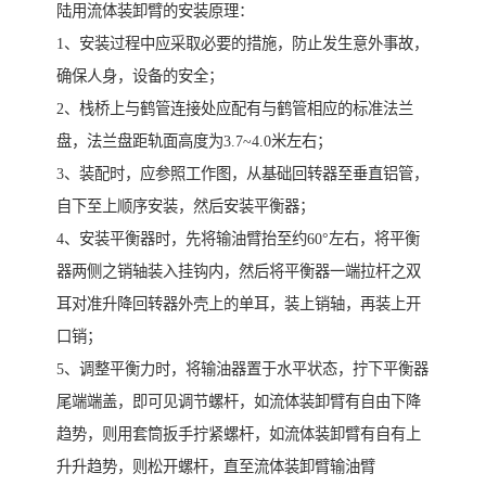
陆用流体装卸臂的安装原理：
1、安装过程中应采取必要的措施，防止发生意外事故，
确保人身，设备的安全；
2、栈桥上与鹤管连接处应配有与鹤管相应的标准法兰
盘，法兰盘距轨面高度为3.7~4.0米左右；
3、装配时，应参照工作图，从基础回转器至垂直铝管，
自下至上顺序安装，然后安装平衡器；
4、安装平衡器时，先将输油臂抬至约60°左右，将平衡
器两侧之销轴装入挂钩内，然后将平衡器一端拉杆之双
耳对准升降回转器外壳上的单耳，装上销轴，再装上开
口销；
5、调整平衡力时，将输油器置于水平状态，拧下平衡器
尾端端盖，即可见调节螺杆，如流体装卸臂有自由下降
趋势，则用套筒扳手拧紧螺杆，如流体装卸臂有自有上
升升趋势，则松开螺杆，直至流体装卸臂输油臂