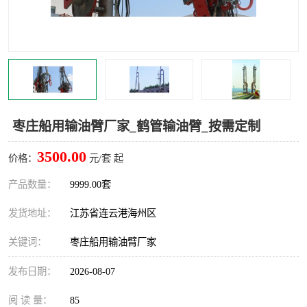
汽车鹤管
顶部鹤管
底部鹤管
低温鹤管
浮动出油装置
鹤管
车臂
拉断阀
枣庄船用输油臂厂家_鹤管输油臂_按需定制
3500.00
价格：
元/套 起
产品数量：
9999.00套
发货地址：
江苏省连云港海州区
关键词：
枣庄船用输油臂厂家
发布日期：
2026-08-07
阅 读 量：
85