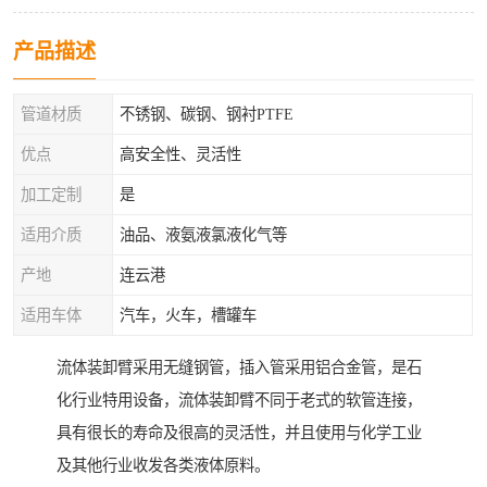
产品描述
管道材质
不锈钢、碳钢、钢衬PTFE
优点
高安全性、灵活性
加工定制
是
适用介质
油品、液氨液氯液化气等
产地
连云港
适用车体
汽车，火车，槽罐车
流体装卸臂采用无缝钢管，插入管采用铝合金管，是石
化行业特用设备，流体装卸臂不同于老式的软管连接，
具有很长的寿命及很高的灵活性，并且使用与化学工业
及其他行业收发各类液体原料。