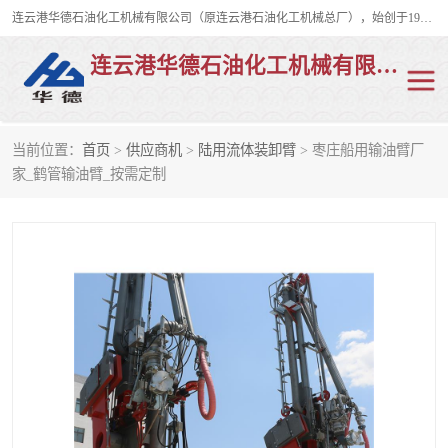
连云港华德石油化工机械有限公司（原连云港石油化工机械总厂），始创于1982年，是从事码头船用流体装卸臂、陆用流体装卸臂（鹤管）、活动梯、钢构平台、定量装车系统等全系列流体装卸设备的设计、制造、销售以及服务的专业供应商。
连云港华德石油化工机械有限公司
当前位置：
首页
>
供应商机
>
陆用流体装卸臂
> 枣庄船用输油臂厂
陆用流体装卸臂
液化气鹤管
家_鹤管输油臂_按需定制
液氨鹤管
液氯鹤管
LNG鹤管
活动梯
平台栈桥
卸车鹤管
装车鹤管
输油臂
紧急脱离干式接头
火车鹤管