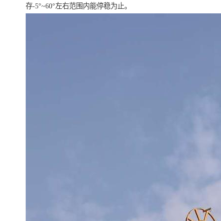
存-5°~60°左右范围内能停稳为止。