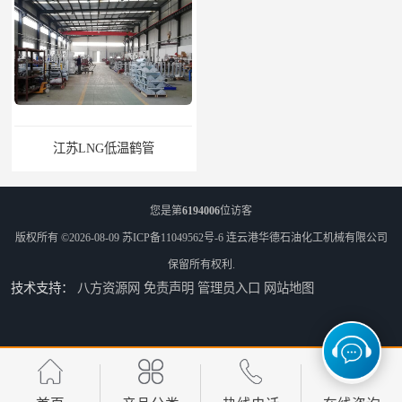
江苏LNG低温鹤管
南通LNG鹤管
您是第
6194006
位访客
版权所有 ©2026-08-09
苏ICP备11049562号-6
连云港华德石油化工机械有限公司
保留所有权利.
技术支持：
八方资源网
免责声明
管理员入口
网站地图
江苏LNG鹤管
太原船用臂厂家