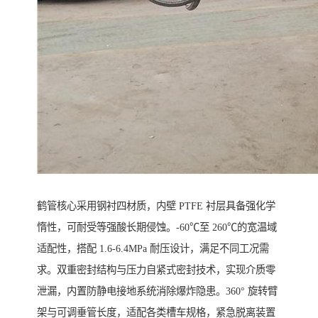
鹤管核心采用钢衬四材质，内壁 PTFE 衬层具备强化学
惰性，可耐受等强酸长期侵蚀。-60℃至 260℃的宽温域
适配性，搭配 1.6-6.4MPa 耐压设计，满足不同工况需
求。双重密封结构与压力自紧式密封技术，实现介质零
泄漏，内置防静电接地系统消除爆炸隐患。360° 旋转臂
架与可调垂管长度，适配各类槽车规格，紧急脱离装置