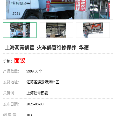
汽车鹤管
顶部鹤管
底部鹤管
低温鹤管
浮动出油装置
鹤管
车臂
拉断阀
上海沥青鹤管_火车鹤管维修保养_华德
面议
价格：
产品数量：
9999.00个
发货地址：
江苏省连云港海州区
关键词：
上海沥青鹤管
发布日期：
2026-08-09
阅 读 量：
103