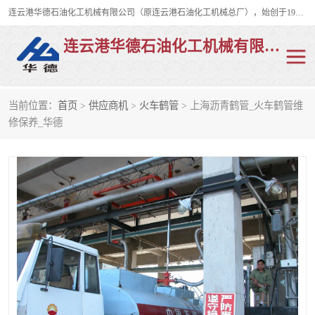
连云港华德石油化工机械有限公司（原连云港石油化工机械总厂），始创于1982年，是从事码头船用流体装卸臂、陆用流体装卸臂（鹤管）、活动梯、钢构平台、定量装车系统等全系列流体装卸设备的设计、制造、销售以及服务的专业供应商。
连云港华德石油化工机械有限公司
当前位置：
首页
>
供应商机
>
火车鹤管
> 上海沥青鹤管_火车鹤管维
陆用流体装卸臂
液化气鹤管
修保养_华德
液氨鹤管
液氯鹤管
LNG鹤管
活动梯
平台栈桥
卸车鹤管
装车鹤管
输油臂
紧急脱离干式接头
火车鹤管