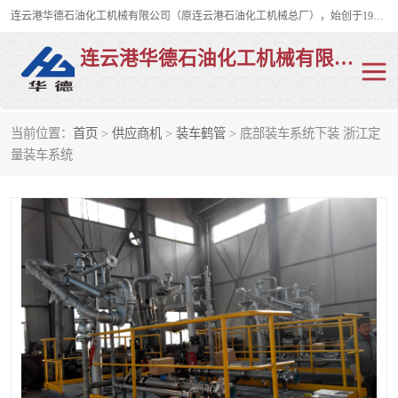
连云港华德石油化工机械有限公司（原连云港石油化工机械总厂），始创于1982年，是从事码头船用流体装卸臂、陆用流体装卸臂（鹤管）、活动梯、钢构平台、定量装车系统等全系列流体装卸设备的设计、制造、销售以及服务的专业供应商。
连云港华德石油化工机械有限公司
当前位置：
首页
>
供应商机
>
装车鹤管
> 底部装车系统下装 浙江定
陆用流体装卸臂
液化气鹤管
量装车系统
液氨鹤管
液氯鹤管
LNG鹤管
活动梯
平台栈桥
卸车鹤管
装车鹤管
输油臂
紧急脱离干式接头
火车鹤管