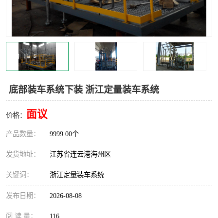
汽车鹤管
顶部鹤管
底部鹤管
低温鹤管
浮动出油装置
鹤管
车臂
拉断阀
底部装车系统下装 浙江定量装车系统
面议
价格：
产品数量：
9999.00个
发货地址：
江苏省连云港海州区
关键词：
浙江定量装车系统
发布日期：
2026-08-08
阅 读 量：
116