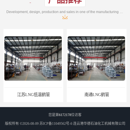
Development, design, production and sales in one of the manufacturing enterprises
G低温鹤管
南通LNG鹤管
您是第
6172178
位访客
版权所有 ©2026-08-09
苏ICP备11049562号-6
连云港华德石油化工机械有限公司