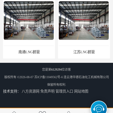
南通LNG鹤管
江苏LNG鹤管
您是第
6129294
位访客
版权所有 ©2026-08-07
苏ICP备11049562号-6
连云港华德石油化工机械有限公司
保留所有权利.
技术支持：
八方资源网
免责声明
管理员入口
网站地图