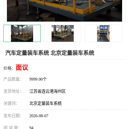
汽车鹤管
顶部鹤管
底部鹤管
低温鹤管
浮动出油装置
鹤管
车臂
拉断阀
汽车定量装车系统 北京定量装车系统
面议
价格：
产品数量：
9999.00个
发货地址：
江苏省连云港海州区
关键词：
北京定量装车系统
发布日期：
2026-08-07
阅 读 量：
94