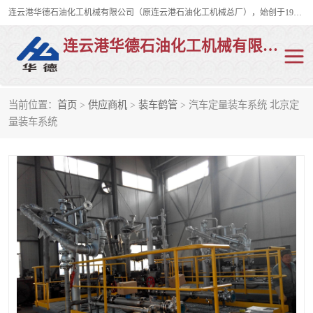
连云港华德石油化工机械有限公司（原连云港石油化工机械总厂），始创于1982年，是从事码头船用流体装卸臂、陆用流体装卸臂（鹤管）、活动梯、钢构平台、定量装车系统等全系列流体装卸设备的设计、制造、销售以及服务的专业供应商。
连云港华德石油化工机械有限公司
当前位置：
首页
>
供应商机
>
装车鹤管
> 汽车定量装车系统 北京定
陆用流体装卸臂
液化气鹤管
量装车系统
液氨鹤管
液氯鹤管
LNG鹤管
活动梯
平台栈桥
卸车鹤管
装车鹤管
输油臂
紧急脱离干式接头
火车鹤管