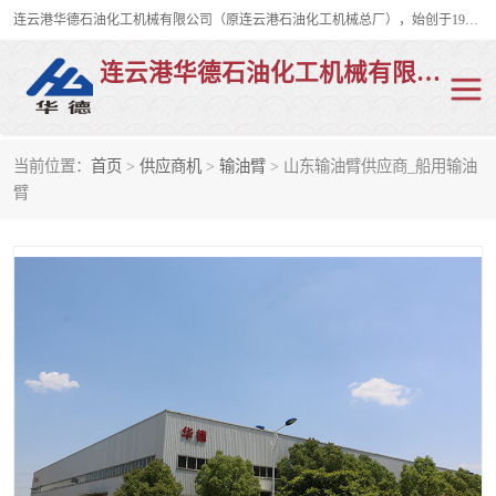
连云港华德石油化工机械有限公司（原连云港石油化工机械总厂），始创于1982年，是从事码头船用流体装卸臂、陆用流体装卸臂（鹤管）、活动梯、钢构平台、定量装车系统等全系列流体装卸设备的设计、制造、销售以及服务的专业供应商。
连云港华德石油化工机械有限公司
当前位置：
首页
>
供应商机
>
输油臂
> 山东输油臂供应商_船用输油
陆用流体装卸臂
液化气鹤管
臂
液氨鹤管
液氯鹤管
LNG鹤管
活动梯
平台栈桥
卸车鹤管
装车鹤管
输油臂
紧急脱离干式接头
火车鹤管