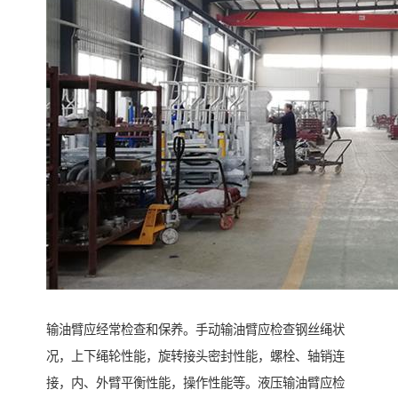
输油臂应经常检查和保养。手动输油臂应检查钢丝绳状
况，上下绳轮性能，旋转接头密封性能，螺栓、轴销连
接，内、外臂平衡性能，操作性能等。液压输油臂应检