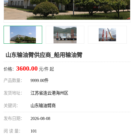
汽车鹤管
顶部鹤管
底部鹤管
低温鹤管
浮动出油装置
鹤管
车臂
拉断阀
山东输油臂供应商_船用输油臂
3600.00
价格：
元/件 起
产品数量：
9999.00件
发货地址：
江苏省连云港海州区
关键词：
山东输油臂商
发布日期：
2026-08-08
阅 读 量：
101