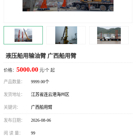
汽车鹤管
顶部鹤管
底部鹤管
低温鹤管
浮动出油装置
鹤管
车臂
拉断阀
液压船用输油臂 广西船用臂
5000.00
价格：
元/个 起
产品数量：
9999.00个
发货地址：
江苏省连云港海州区
关键词：
广西船用臂
发布日期：
2026-08-06
阅 读 量：
99