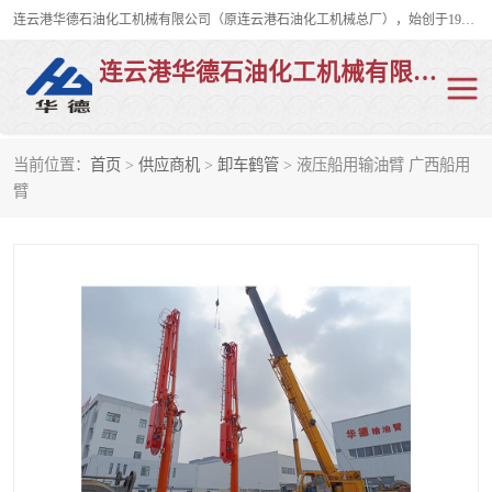
连云港华德石油化工机械有限公司（原连云港石油化工机械总厂），始创于1982年，是从事码头船用流体装卸臂、陆用流体装卸臂（鹤管）、活动梯、钢构平台、定量装车系统等全系列流体装卸设备的设计、制造、销售以及服务的专业供应商。
连云港华德石油化工机械有限公司
当前位置：
首页
>
供应商机
>
卸车鹤管
> 液压船用输油臂 广西船用
陆用流体装卸臂
液化气鹤管
臂
液氨鹤管
液氯鹤管
LNG鹤管
活动梯
平台栈桥
卸车鹤管
装车鹤管
输油臂
紧急脱离干式接头
火车鹤管