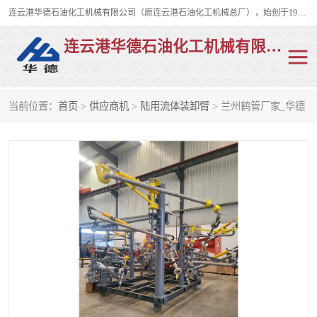
连云港华德石油化工机械有限公司（原连云港石油化工机械总厂），始创于1982年，是从事码头船用流体装卸臂、陆用流体装卸臂（鹤管）、活动梯、钢构平台、定量装车系统等全系列流体装卸设备的设计、制造、销售以及服务的专业供应商。
连云港华德石油化工机械有限公司
当前位置：
首页
>
供应商机
>
陆用流体装卸臂
> 兰州鹤管厂家_华德
陆用流体装卸臂
液化气鹤管
液氨鹤管
液氯鹤管
LNG鹤管
活动梯
平台栈桥
卸车鹤管
装车鹤管
输油臂
紧急脱离干式接头
火车鹤管