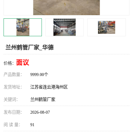
汽车鹤管
顶部鹤管
底部鹤管
低温鹤管
浮动出油装置
鹤管
兰州鹤管厂家_华德
车臂
拉断阀
面议
价格：
产品数量：
9999.00个
发货地址：
江苏省连云港海州区
关键词：
兰州鹤管厂家
发布日期：
2026-08-07
阅 读 量：
91