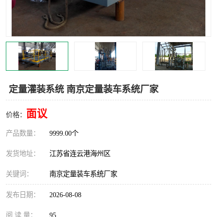
汽车鹤管
顶部鹤管
底部鹤管
低温鹤管
浮动出油装置
鹤管
车臂
拉断阀
定量灌装系统 南京定量装车系统厂家
面议
价格：
产品数量：
9999.00个
发货地址：
江苏省连云港海州区
关键词：
南京定量装车系统厂家
发布日期：
2026-08-08
阅 读 量：
95