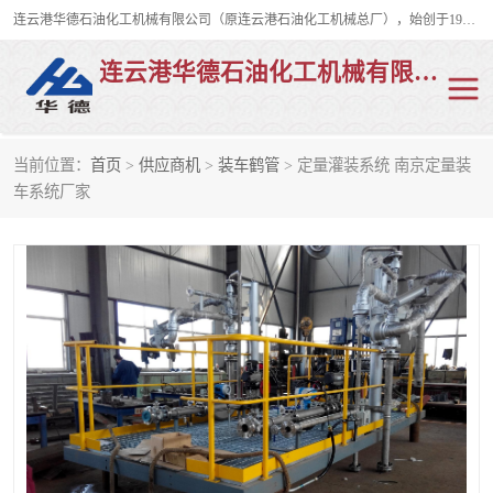
连云港华德石油化工机械有限公司（原连云港石油化工机械总厂），始创于1982年，是从事码头船用流体装卸臂、陆用流体装卸臂（鹤管）、活动梯、钢构平台、定量装车系统等全系列流体装卸设备的设计、制造、销售以及服务的专业供应商。
连云港华德石油化工机械有限公司
当前位置：
首页
>
供应商机
>
装车鹤管
> 定量灌装系统 南京定量装
陆用流体装卸臂
液化气鹤管
车系统厂家
液氨鹤管
液氯鹤管
LNG鹤管
活动梯
平台栈桥
卸车鹤管
装车鹤管
输油臂
紧急脱离干式接头
火车鹤管