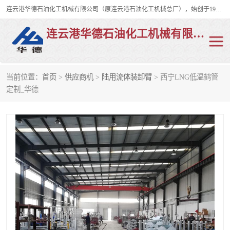
连云港华德石油化工机械有限公司（原连云港石油化工机械总厂），始创于1982年，是从事码头船用流体装卸臂、陆用流体装卸臂（鹤管）、活动梯、钢构平台、定量装车系统等全系列流体装卸设备的设计、制造、销售以及服务的专业供应商。
连云港华德石油化工机械有限公司
当前位置：
首页
>
供应商机
>
陆用流体装卸臂
> 西宁LNG低温鹤管
陆用流体装卸臂
液化气鹤管
定制_华德
液氨鹤管
液氯鹤管
LNG鹤管
活动梯
平台栈桥
卸车鹤管
装车鹤管
输油臂
紧急脱离干式接头
火车鹤管