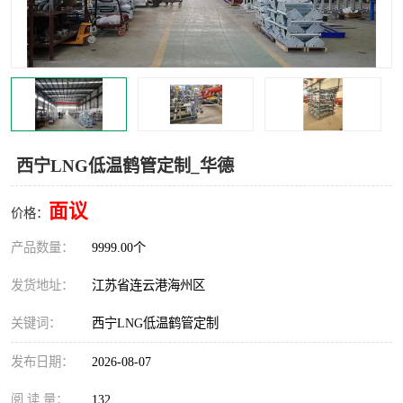
汽车鹤管
顶部鹤管
底部鹤管
低温鹤管
浮动出油装置
鹤管
车臂
拉断阀
西宁LNG低温鹤管定制_华德
面议
价格：
产品数量：
9999.00个
发货地址：
江苏省连云港海州区
关键词：
西宁LNG低温鹤管定制
发布日期：
2026-08-07
阅 读 量：
132