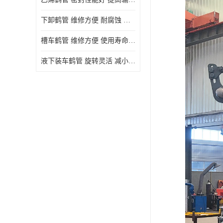
下卸鹤管 维修方便 耐腐蚀 耐高温
槽车鹤管 维修方便 使用寿命较长
液下装车鹤管 旋转灵活 减小压力损失