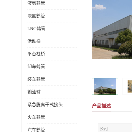
液氨鹤管
液氯鹤管
LNG鹤管
活动梯
平台栈桥
卸车鹤管
装车鹤管
输油臂
紧急脱离干式接头
产品描述
火车鹤管
公司
汽车鹤管