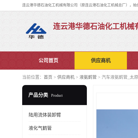
连云港华德石油化工机械
公司首页
供应商机
当前位置：
首页
>
供应商机
>
液氨鹤管
> 汽车液氨鹤管_太
产品分类
Product
陆用流体装卸臂
液化气鹤管