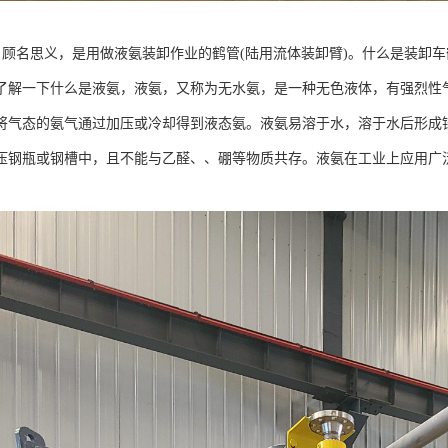
— 顾名思义，是用做液氨装卸作业的鹤管(陆用流体装卸臂)。什么是装卸车
一下什么是液氨，液氨，又称为无水氨，是一种无色液体，有强烈性气
将气态的氨气通过加压或冷却得到液态氨。液氨易溶于水，溶于水后形成铵根
压钢瓶或钢槽中，且不能与乙醛、、硼等物质共存。液氨在工业上应用广