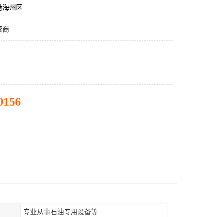
港海州区
管商
0156
专业从事石油专用设备等