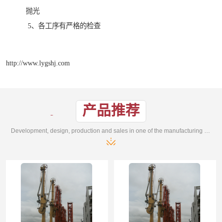
抛光
5、各工序有严格的检查
http://www.lygshj.com
产品推荐
Development, design, production and sales in one of the manufacturing enterprises