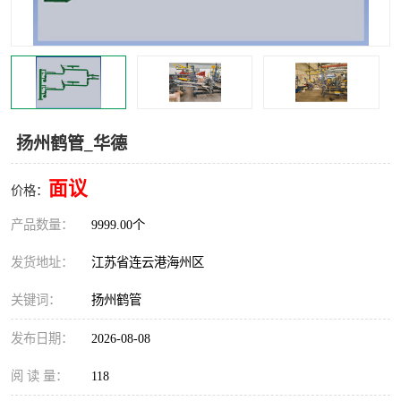
汽车鹤管
顶部鹤管
底部鹤管
低温鹤管
浮动出油装置
鹤管
扬州鹤管_华德
车臂
拉断阀
面议
价格：
产品数量：
9999.00个
发货地址：
江苏省连云港海州区
关键词：
扬州鹤管
发布日期：
2026-08-08
阅 读 量：
118