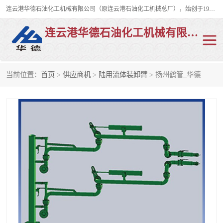
连云港华德石油化工机械有限公司（原连云港石油化工机械总厂），始创于1982年，是从事码头船用流体装卸臂、陆用流体装卸臂（鹤管）、活动梯、钢构平台、定量装车系统等全系列流体装卸设备的设计、制造、销售以及服务的专业供应商。
连云港华德石油化工机械有限公司
当前位置：
首页
>
供应商机
>
陆用流体装卸臂
> 扬州鹤管_华德
陆用流体装卸臂
液化气鹤管
液氨鹤管
液氯鹤管
LNG鹤管
活动梯
平台栈桥
卸车鹤管
装车鹤管
输油臂
紧急脱离干式接头
火车鹤管