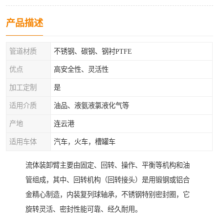
产品描述
管道材质
不锈钢、碳钢、钢衬PTFE
优点
高安全性、灵活性
加工定制
是
适用介质
油品、液氨液氯液化气等
产地
连云港
适用车体
汽车，火车，槽罐车
流体装卸臂主要由固定、回转、操作、平衡等机构和油
管组成，其中、回转机构（回转接头）是用锻钢或铝合
金精心制造，内装复列球轴承，不锈钢特别密封圈，它
旋转灵活、密封性能可靠、经久耐用。