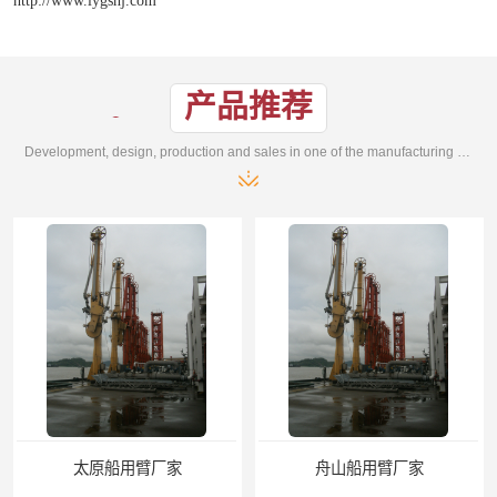
产品推荐
Development, design, production and sales in one of the manufacturing enterprises
舟山船用臂厂家
合肥船用臂