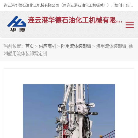
连云港华德石油化工机械有限公司（原连云港石油化工机械总厂），始创于1982年，是从事码头船用流体装卸臂、陆用流体装卸臂（鹤管）、活动梯、钢构平台、定量装车系统等全系列流体装卸设备的设计、制造、销售以及服务的专业供应商。
连云港华德石油化工机械有限公司
当前位置：
首页
>
供应商机
>
陆用流体装卸臂
> 海用流体装卸臂_徐
陆用流体装卸臂
液化气鹤管
州船用流体装卸臂定制
液氨鹤管
液氯鹤管
LNG鹤管
活动梯
平台栈桥
卸车鹤管
装车鹤管
输油臂
紧急脱离干式接头
火车鹤管