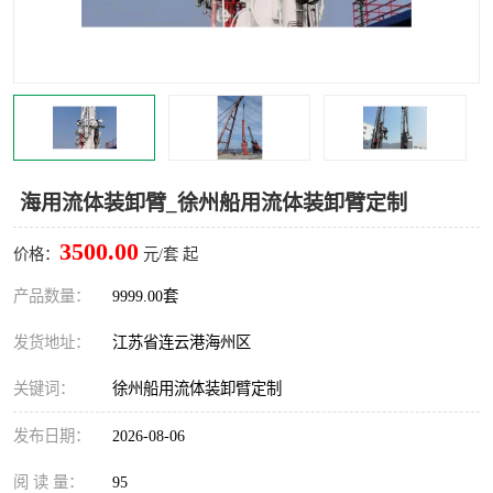
汽车鹤管
顶部鹤管
底部鹤管
低温鹤管
浮动出油装置
鹤管
车臂
拉断阀
海用流体装卸臂_徐州船用流体装卸臂定制
3500.00
价格：
元/套 起
产品数量：
9999.00套
发货地址：
江苏省连云港海州区
关键词：
徐州船用流体装卸臂定制
发布日期：
2026-08-06
阅 读 量：
95