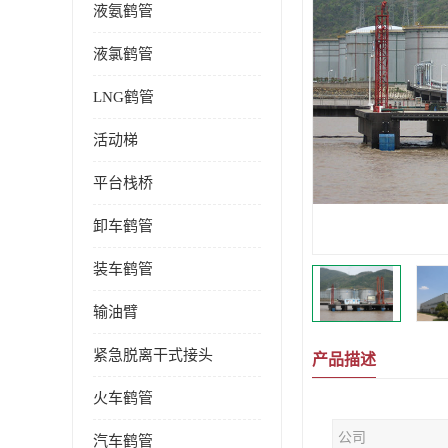
液氨鹤管
液氯鹤管
LNG鹤管
活动梯
平台栈桥
卸车鹤管
装车鹤管
输油臂
紧急脱离干式接头
产品描述
火车鹤管
公司
汽车鹤管