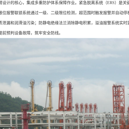
臂设计的核心，集成多重防护体系保障作业。紧急脱离系统（ERS）是关
限位报警联锁系统通过一级、二级限位检测，超范围时触发报警并自动停
质泄漏和润滑油污染；防静电绝缘法兰消除静电积累，溢油报警系统实时
提前预判设备故障，筑牢安全防线。