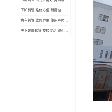
下卸鹤管 维修方便 耐腐蚀 耐高温
槽车鹤管 维修方便 使用寿命较长
液下装车鹤管 旋转灵活 减小压力损失