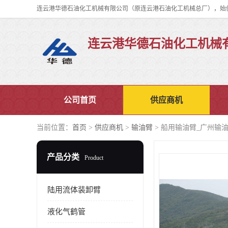
连云港华德石油化工机械
公司首页
供应商机
当前位置：
首页
>
供应商机
>
输油臂
> 船用输油臂_广州输
产品分类
Product
陆用流体装卸臂
液化气鹤管