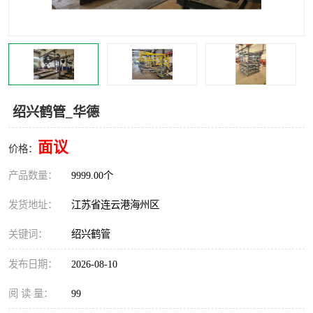
汽车鹤管
顶部鹤管
底部鹤管
低温鹤管
浮动出油装置
鹤管
绍兴鹤管_华德
车臂
拉断阀
面议
价格：
产品数量：
9999.00个
发货地址：
江苏省连云港海州区
关键词：
绍兴鹤管
发布日期：
2026-08-10
阅 读 量：
99