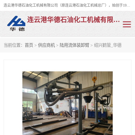
连云港华德石油化工机械有限公司（原连云港石油化工机械总厂），始创于1982年，是从事码头船用流体装卸臂、陆用流体装卸臂（鹤管）、活动梯、钢构平台、定量装车系统等全系列流体装卸设备的设计、制造、销售以及服务的专业供应商。
连云港华德石油化工机械有限公司
当前位置：
首页
>
供应商机
>
陆用流体装卸臂
> 绍兴鹤管_华德
陆用流体装卸臂
液化气鹤管
液氨鹤管
液氯鹤管
LNG鹤管
活动梯
平台栈桥
卸车鹤管
装车鹤管
输油臂
紧急脱离干式接头
火车鹤管