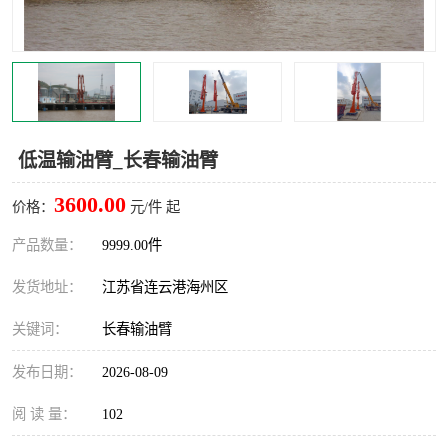
汽车鹤管
顶部鹤管
底部鹤管
低温鹤管
浮动出油装置
鹤管
低温输油臂_长春输油臂
车臂
拉断阀
3600.00
价格：
元/件 起
产品数量：
9999.00件
发货地址：
江苏省连云港海州区
关键词：
长春输油臂
发布日期：
2026-08-09
阅 读 量：
102