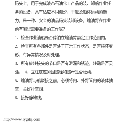
码头上，用于完成液态石油化工产品的装、卸船作业任
务的设备，具有适应不同潮汐、干舷及船体运动的能
力，是一种、安全的油品码头装卸设备。输油臂在作业
前有哪些需要准备的工作呢？
1、检查作业油船是否停泊在输油臂额定工作范围内。
2、检查所有各部件是否处于正常工作状态，是否损坏变
形，有异常情况及时处理。
3、所有旋转接头的节口是否有泄漏和锈迹，转动是否灵
活。 4、立柱底座紧固螺栓和螺母是否松动。
5、输油臂与船驳接之前，必须将内、外臂管内的液体抽
空，关好排空阀。
6、接好静地线。
http://www.lygshj.com