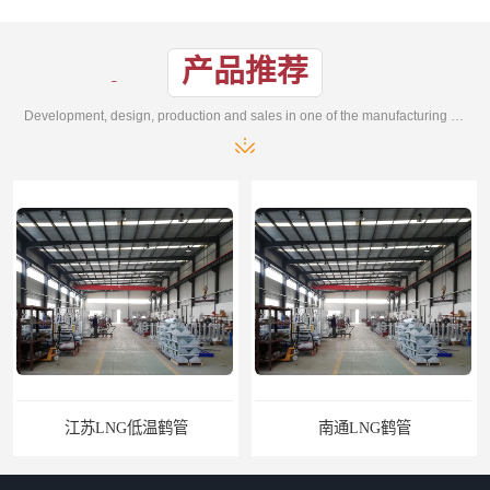
产品推荐
Development, design, production and sales in one of the manufacturing enterprises
江苏LNG低温鹤管
南通LNG鹤管