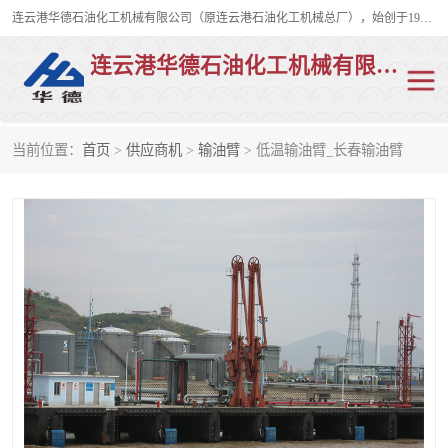
连云港华德石油化工机械有限公司（原连云港石油化工机械总厂），始创于1982年，是从事码头船用流体装卸臂、陆用流体装卸臂（鹤管）、活动梯、钢构平台、定量装车系统等全系列流体装卸设备的设计、制造、销售以及服务的专业供应商。
连云港华德石油化工机械有限公司
当前位置：
首页
>
供应商机
>
输油臂
> 低温输油臂_长春输油臂
陆用流体装卸臂
液化气鹤管
液氨鹤管
液氯鹤管
LNG鹤管
活动梯
平台栈桥
卸车鹤管
装车鹤管
输油臂
紧急脱离干式接头
火车鹤管