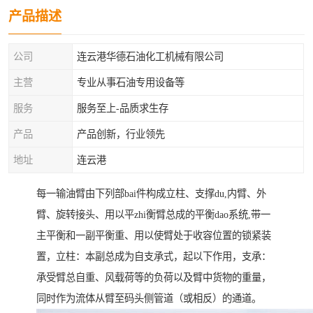
产品描述
公司
连云港华德石油化工机械有限公司
主营
专业从事石油专用设备等
服务
服务至上-品质求生存
产品
产品创新，行业领先
地址
连云港
每一输油臂由下列部bai件构成立柱、支撑du,内臂、外
臂、旋转接头、用以平zhi衡臂总成的平衡dao系统,带一
主平衡和一副平衡重、用以使臂处于收容位置的锁紧装
置，立柱：本副总成为自支承式，起以下作用，支承：
承受臂总自重、风载荷等的负荷以及臂中货物的重量，
同时作为流体从臂至码头侧管道（或相反）的通道。