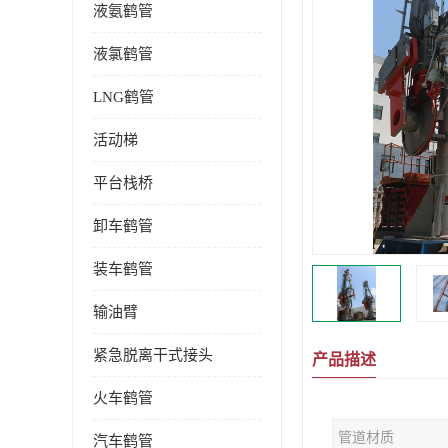
液氨鹤管
液氯鹤管
LNG鹤管
活动梯
平台栈桥
卸车鹤管
装车鹤管
输油臂
紧急脱离干式接头
产品描述
火车鹤管
管道材质
汽车鹤管