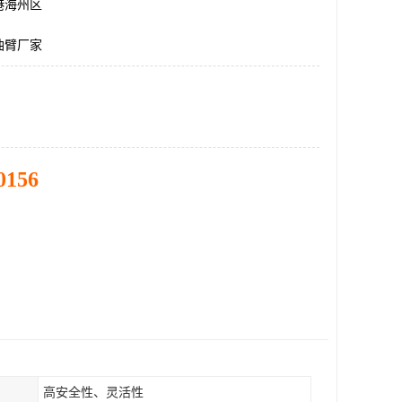
港海州区
油臂厂家
0156
高安全性、灵活性