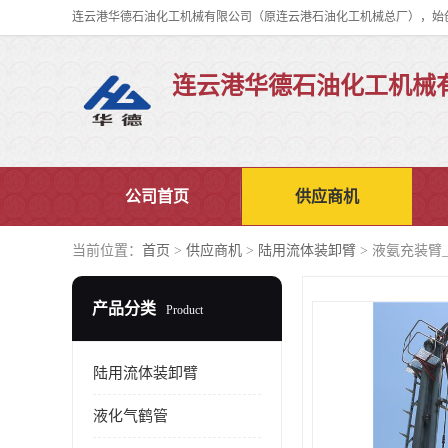
连云港华德石油化工机械
公司首页
供应商机
当前位置：
首页
>
供应商机
>
陆用流体装卸臂
> 液氨充装臂
产品分类
Product
陆用流体装卸臂
液化气鹤管