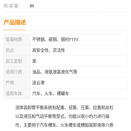
阅 读 量：
89
产品描述
管道材质
不锈钢、碳钢、钢衬PTFE
优点
高安全性、灵活性
加工定制
是
适用介质
油品、液氨液氯液化气等
产地
连云港
适用车体
汽车，火车，槽罐车
流体装卸臂平衡系统有配重、扭簧、压簧、拉簧和丝杠
以及液压和气动平衡等型式，均能以很小的力进行操
作，主要用于汽车槽车、火车槽车或槽船装卸液体介质