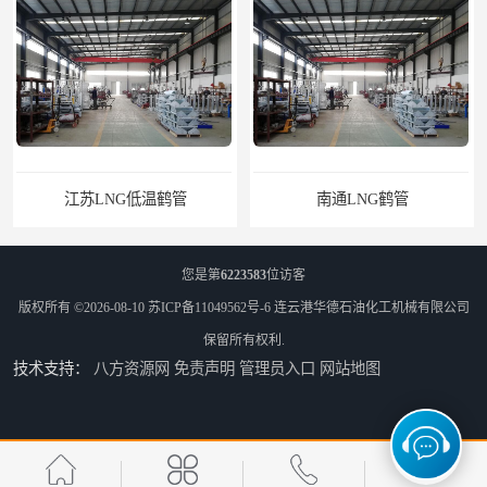
南通LNG鹤管
您是第
6223583
位访客
版权所有 ©2026-08-10
苏ICP备11049562号-6
连云港华德石油化工机械有限公司
保留所有权利.
技术支持：
八方资源网
免责声明
管理员入口
网站地图
江苏LNG鹤管
太原船用臂厂家