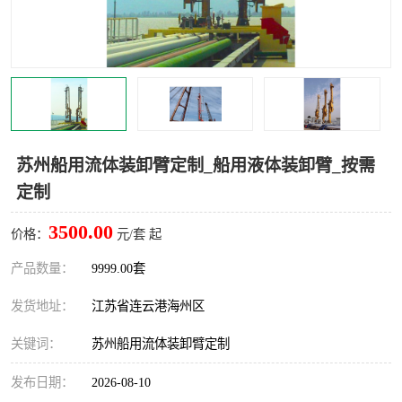
汽车鹤管
顶部鹤管
底部鹤管
低温鹤管
浮动出油装置
鹤管
车臂
拉断阀
苏州船用流体装卸臂定制_船用液体装卸臂_按需
定制
3500.00
价格：
元/套 起
产品数量：
9999.00套
发货地址：
江苏省连云港海州区
关键词：
苏州船用流体装卸臂定制
发布日期：
2026-08-10