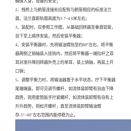
确保人身，设备的安全；
2、栈桥上与鹤管连接处应配有与鹤管相应的标准法兰
盘，法兰盘距轨面高度为3.7~4.0米左右；
3、装配时，应参照工作图，从基础回转器至垂直铝管，
自下至上顺序安装，然后安装平衡器；
4、安装平衡器时，先将输油臂抬至约60°左右，将平衡
器两侧之销轴装入挂钩内，然后将平衡器一端拉杆之双
耳对准升降回转器外壳上的单耳，装上销轴，再装上开
口销；
5、调整平衡力时，将输油器置于水平状态，拧下平衡器
尾端端盖，即可见调节螺杆，如流体装卸臂有自由下降
趋势，则用套筒扳手拧紧螺杆，如流体装卸臂有自有上
升升趋势，则松开螺杆，直至流体装卸臂输油臂
存-5°~60°左右范围内能停稳为止。