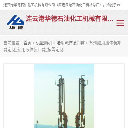
连云港华德石油化工机械有限公司（原连云港石油化工机械总厂），始创于1982年，是从事码头船用流体装卸臂、陆用流体装卸臂（鹤管）、活动梯、钢构平台、定量装车系统等全系列流体装卸设备的设计、制造、销售以及服务的专业供应商。
连云港华德石油化工机械有限公司
当前位置：
首页
>
供应商机
>
陆用流体装卸臂
> 苏州船用流体装卸
陆用流体装卸臂
液化气鹤管
臂定制_船用液体装卸臂_按需定制
液氨鹤管
液氯鹤管
LNG鹤管
活动梯
平台栈桥
卸车鹤管
装车鹤管
输油臂
紧急脱离干式接头
火车鹤管